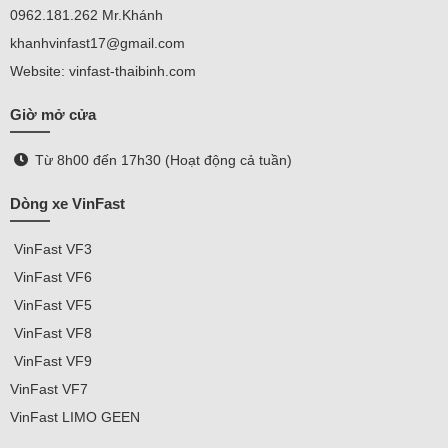
0962.181.262 Mr.Khánh
khanhvinfast17@gmail.com
Website: vinfast-thaibinh.com
Giờ mở cửa
Từ 8h00 đến 17h30 (Hoạt động cả tuần)
Dòng xe VinFast
VinFast
VF3
VinFast VF
6
VinFast VF5
VinFast VF8
VinFast VF9
VinFast
VF7
VinFast
LIMO GEEN