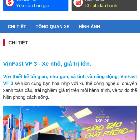
Yêu cầu báo giá
Chi phí lăn bánh
CHI TIẾT
TỔNG QUAN XE
HÌNH ẢNH
CHI TIẾT
VinFast VF 3 - Xe nhỏ, giá trị lớn.
Với thiết kế tối giản, nhỏ gọn, cá tính và năng động, VinFast
VF 3
sẽ luôn cùng bạn hoà nhịp với xu thế công nghệ di chuyển
xanh toàn cầu, trải nghiệm giá trị trên mỗi hành trình, và tự do thể
hiện phong cách sống.