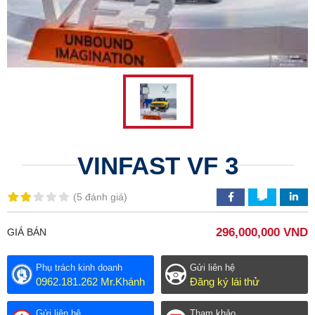
VINFAST VF 3
(
5 đánh giá
)
296,000,000 VND
GIÁ BÁN
Phụ trách kinh doanh
Gửi liên hệ
0962.181.262 Mr.Khánh
Đăng ký lái thử
Gửi liên hệ
Tham khảo