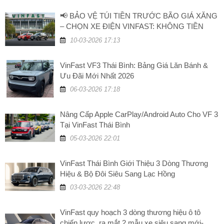
📢 BẢO VỆ TÚI TIỀN TRƯỚC BÃO GIÁ XĂNG
– CHỌN XE ĐIỆN VINFAST: KHÔNG TIỀN
XĂNG, TĂNG GIÁ TRỊ!
10-03-2026 17:13
VinFast VF3 Thái Bình: Bảng Giá Lăn Bánh &
Ưu Đãi Mới Nhất 2026
06-03-2026 17:18
Nâng Cấp Apple CarPlay/Android Auto Cho VF 3
Tại VinFast Thái Bình
05-03-2026 22:01
VinFast Thái Bình Giới Thiệu 3 Dòng Thương
Hiệu & Bộ Đôi Siêu Sang Lạc Hồng
03-03-2026 22:48
VinFast quy hoạch 3 dòng thương hiệu ô tô
chiến lược, ra mắt 2 mẫu xe siêu sang mới-