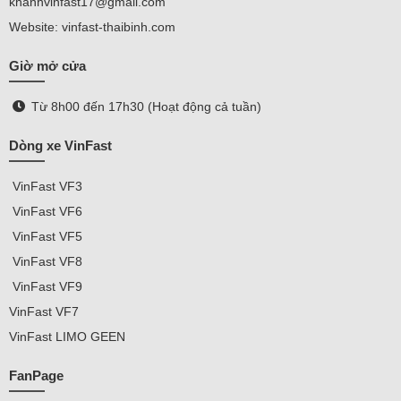
khanhvinfast17@gmail.com
Website: vinfast-thaibinh.com
Giờ mở cửa
Từ 8h00 đến 17h30 (Hoạt động cả tuần)
Dòng xe VinFast
VinFast
VF3
VinFast VF
6
VinFast VF5
VinFast VF8
VinFast VF9
VinFast
VF7
VinFast
LIMO GEEN
FanPage