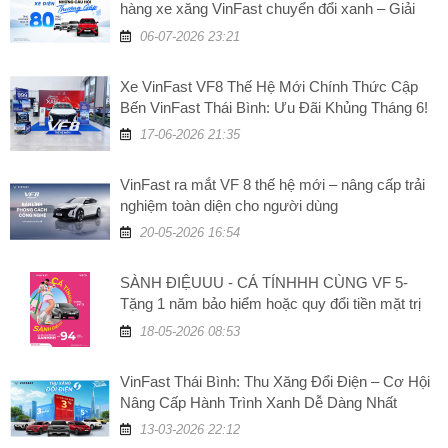
hàng xe xăng VinFast chuyển đổi xanh – Giải
đáp những câu hỏi thường gặp
06-07-2026 23:21
Xe VinFast VF8 Thế Hệ Mới Chính Thức Cập
Bến VinFast Thái Bình: Ưu Đãi Khủng Tháng 6!
17-06-2026 21:35
VinFast ra mắt VF 8 thế hệ mới – nâng cấp trải
nghiệm toàn diện cho người dùng
20-05-2026 16:54
SÀNH ĐIỆUUU - CÁ TÍNHHH CÙNG VF 5-
Tặng 1 năm bảo hiểm hoặc quy đổi tiền mặt trị
giá 5 triệu đồng
18-05-2026 08:53
VinFast Thái Bình: Thu Xăng Đổi Điện – Cơ Hội
Nâng Cấp Hành Trình Xanh Dễ Dàng Nhất
13-03-2026 22:12