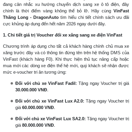
đang cân nhắc xu hướng chuyển dịch sang xe ô tô điện, đây
chính là thời điểm vàng không thể bỏ lỡ. Hãy cùng
VinFast
Thăng Long - DragonAuto
tìm hiểu chi tiết chính sách ưu đãi
cực khủng áp dụng đến hết năm 2026 ngay dưới đây.
1. Chi tiết giá trị Voucher đổi xe xăng sang xe điện VinFast
Chương trình áp dụng cho tất cả khách hàng chính chủ mua xe
xăng trước đây và có thông tin đứng tên trên hệ thống DMS của
VinFast (khách hàng F0). Khi thực hiện thủ tục nâng cấp hoặc
mua mới các dòng xe điện thế hệ mới, quý khách sẽ nhận được
mức e-voucher tri ân tương ứng:
Đối với chủ xe VinFast Fadil:
Tặng ngay Voucher trị giá
30.000.000 VNĐ
.
Đối với chủ xe VinFast Lux A2.0:
Tặng ngay Voucher trị
giá
60.000.000 VNĐ
.
Đối với chủ xe VinFast Lux SA2.0:
Tặng ngay Voucher trị
giá
80.000.000 VNĐ
.