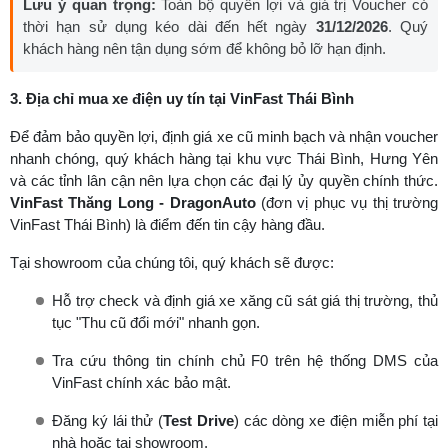
Lưu ý quan trọng:
Toàn bộ quyền lợi và giá trị Voucher có
thời hạn sử dụng kéo dài đến hết ngày
31/12/2026
. Quý
khách hàng nên tận dụng sớm để không bỏ lỡ hạn định.
3. Địa chỉ mua xe điện uy tín tại VinFast Thái Bình
Để đảm bảo quyền lợi, định giá xe cũ minh bạch và nhận voucher
nhanh chóng, quý khách hàng tại khu vực Thái Bình, Hưng Yên
và các tỉnh lân cận nên lựa chọn các đại lý ủy quyền chính thức.
VinFast Thăng Long - DragonAuto
(đơn vị phục vụ thị trường
VinFast Thái Bình) là điểm đến tin cậy hàng đầu.
Tại showroom của chúng tôi, quý khách sẽ được:
Hỗ trợ check và định giá xe xăng cũ sát giá thị trường, thủ
tục "Thu cũ đổi mới" nhanh gọn.
Tra cứu thông tin chính chủ F0 trên hệ thống DMS của
VinFast chính xác bảo mật.
Đăng ký lái thử (
Test Drive
) các dòng xe điện miễn phí tại
nhà hoặc tại showroom.