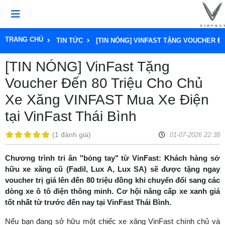
TRANG CHỦ
TIN TỨC
[TIN NÓNG] VINFAST TẶNG VOUCHER ĐẾ
[TIN NÓNG] VinFast Tặng
Voucher Đến 80 Triệu Cho Chủ
Xe Xăng VINFAST Mua Xe Điện
tại VinFast Thái Bình
(
1 đánh giá
)
01-07-2026 22:38
Chương trình tri ân "bỏng tay" từ VinFast: Khách hàng sở
hữu xe xăng cũ (Fadil, Lux A, Lux SA) sẽ được tặng ngay
voucher trị giá lên đến 80 triệu đồng khi chuyển đổi sang các
dòng xe ô tô điện thông minh. Cơ hội nâng cấp xe xanh giá
tốt nhất từ trước đến nay tại VinFast Thái Bình.
Nếu bạn đang sở hữu một chiếc xe xăng VinFast chính chủ và