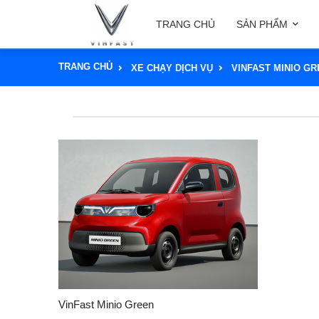
TRANG CHỦ
SẢN PHẨM
TRANG CHỦ
XE CHẠY DỊCH VỤ
VINFAST MINIO G
VinFast Minio Green