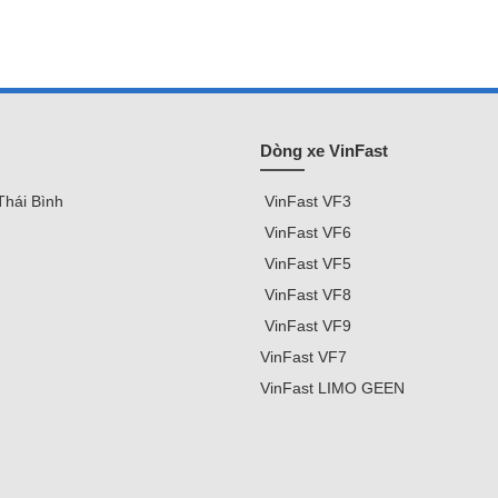
Dòng xe VinFast
Thái Bình
VinFast
VF3
VinFast VF
6
VinFast VF5
VinFast VF8
VinFast VF9
VinFast
VF7
VinFast
LIMO GEEN