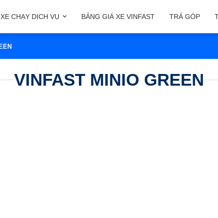
XE CHẠY DỊCH VỤ
BẢNG GIÁ XE VINFAST
TRẢ GÓP
REEN
VINFAST MINIO GREEN