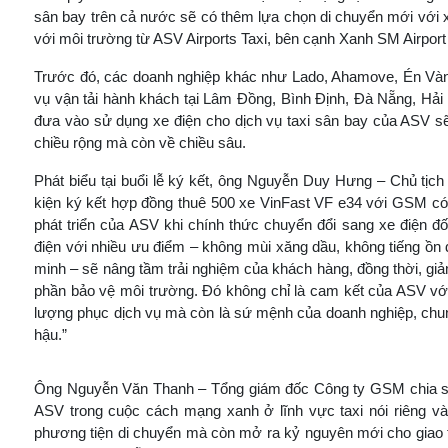
sân bay trên cả nước sẽ có thêm lựa chọn di chuyển mới với xe
với môi trường từ ASV Airports Taxi, bên cạnh Xanh SM Airport 
Trước đó, các doanh nghiệp khác như Lado, Ahamove, Én Vàn
vụ vận tải hành khách tại Lâm Đồng, Bình Định, Đà Nẵng, Hải
đưa vào sử dụng xe điện cho dịch vụ taxi sân bay của ASV s
chiều rộng mà còn về chiều sâu.
Phát biểu tại buổi lễ ký kết, ông Nguyễn Duy Hưng – Chủ tị
kiện ký kết hợp đồng thuê 500 xe VinFast VF e34 với GSM có 
phát triển của ASV khi chính thức chuyển đổi sang xe điện đối
điện với nhiều ưu điểm – không mùi xăng dầu, không tiếng ồn đ
minh – sẽ nâng tầm trải nghiệm của khách hàng, đồng thời, giảm
phần bảo vệ môi trường. Đó không chỉ là cam kết của ASV v
lượng phục dịch vụ mà còn là sứ mệnh của doanh nghiệp, chung
hậu.”
Ông Nguyễn Văn Thanh – Tổng giám đốc Công ty GSM chia s
ASV trong cuộc cách mạng xanh ở lĩnh vực taxi nói riêng và
phương tiện di chuyển mà còn mở ra kỷ nguyên mới cho giao 