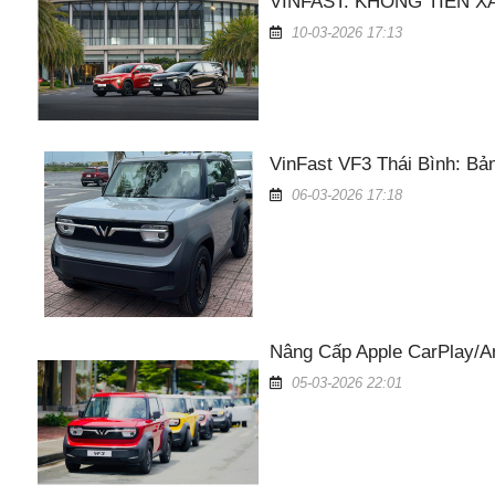
VINFAST: KHÔNG TIỀN XĂ
10-03-2026 17:13
VinFast VF3 Thái Bình: Bả
06-03-2026 17:18
Nâng Cấp Apple CarPlay/An
05-03-2026 22:01