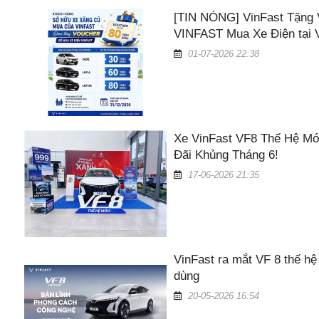
[TIN NÓNG] VinFast Tặng 
VINFAST Mua Xe Điện tại V
Tính trả góp
Tính lăn bánh
01-07-2026 22:38
NHẬN BÁO GIÁ NGAY
Xe VinFast VF8 Thế Hệ Mớ
Đãi Khủng Tháng 6!
17-06-2026 21:35
VinFast ra mắt VF 8 thế hệ
dùng
20-05-2026 16:54