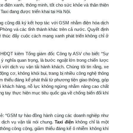
 điện xanh, thông minh, tốt cho sức khỏe và thân thiện
Taxi đang được triển khai tại Hà Nội.
g cũng đã ký kết hợp tác với GSM nhằm điện hóa dịch
 Phòng và các tỉnh thành khác trên cả nước. Quyết định
ẽ thúc đẩy cuộc cách mạng xanh phát triển không chỉ ở
ch HĐQT kiêm Tổng giám đốc Công ty ASV cho biết: “Sự
ý nghĩa quan trọng, là bước ngoặt lớn trong chiến lược
 với dịch vụ vận tải hành khách. Chúng tôi tin rằng, xe
ộng cơ, không khói bụi, trang bị nhiều công nghệ thông
 thiểu đáng kể phát thải từ phương tiện giao thông, góp
ới khách hàng, nỗ lực không ngừng nhằm nâng cao chất
 tay thực hiện mục tiêu quốc gia về chống biến đổi khí
ẻ: “GSM tự hào đồng hành cùng các doanh nghiệp như
 dịch vụ vận tải nói chung.
Taxi điện
không chỉ là một
thông công cộng, giảm thiểu đáng kể ô nhiễm không khí