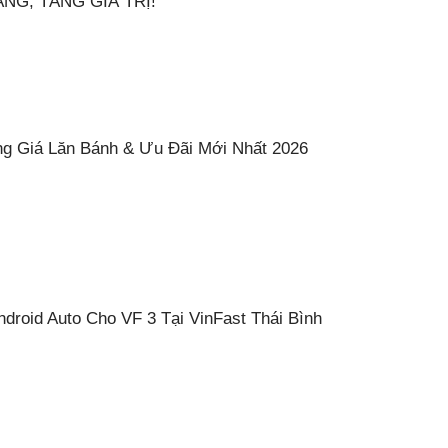
NG, TĂNG GIÁ TRỊ!
ng Giá Lăn Bánh & Ưu Đãi Mới Nhất 2026
droid Auto Cho VF 3 Tại VinFast Thái Bình