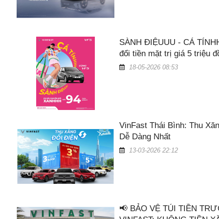
SÀNH ĐIỆUUU - CÁ TÍNHH
đổi tiền mặt trị giá 5 triệu 
18-05-2026 08:53
VinFast Thái Bình: Thu Xă
Dễ Dàng Nhất
13-03-2026 22:12
📢 BẢO VỆ TÚI TIỀN TR