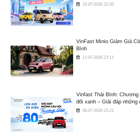
15-07-2026 22:20
VinFast Minio Giảm Giá Cò
Bình
11-07-2026 23:11
ĐĂNG KÝ! NHẬN BÁO GIÁ XE VINFAST
Vinfast Thái Bình: Chương 
hận được yêu cầu Chúng tôi sẽ gửi Báo giá Ưu đãi đến Quý khách trong thời
đổi xanh – Giải đáp những
06-07-2026 23:21