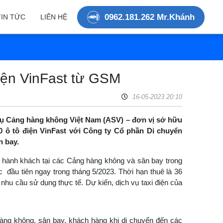
0962.181.262 Mr.Khánh
TIN TỨC
LIÊN HỆ
điện VinFast từ GSM
16-05-2023 20:10
 vụ Cảng hàng không Việt Nam (ASV) – đơn vị sở hữu
0 ô tô điện
VinFast
với Công ty Cổ phần Di chuyển
n bay.
n hành khách tại các Cảng hàng không và sân bay trong
đầu tiên ngay trong tháng 5/2023. Thời hạn thuê là 36
 nhu cầu sử dụng thực tế. Dự kiến, dịch vụ taxi điện của
hàng không, sân bay, khách hàng khi di chuyển đến các