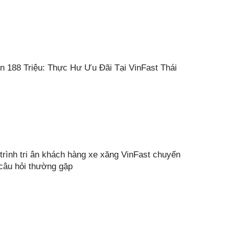
n 188 Triệu: Thực Hư Ưu Đãi Tại VinFast Thái
trình tri ân khách hàng xe xăng VinFast chuyển
 gian sớm nhất.
 câu hỏi thường gặp