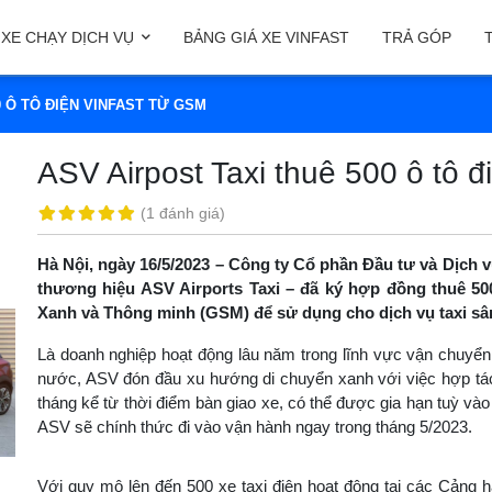
XE CHẠY DỊCH VỤ
BẢNG GIÁ XE VINFAST
TRẢ GÓP
0 Ô TÔ ĐIỆN VINFAST TỪ GSM
ASV Airpost Taxi thuê 500 ô tô 
(
1 đánh giá
)
Hà Nội, ngày 16/5/2023 – Công ty Cổ phần Đầu tư và Dịch
thương hiệu ASV Airports Taxi – đã ký hợp đồng thuê 50
Xanh và Thông minh (GSM) để sử dụng cho dịch vụ taxi sâ
Là doanh nghiệp hoạt động lâu năm trong lĩnh vực vận chuyể
nước, ASV đón đầu xu hướng di chuyển xanh với việc hợp tác 
tháng kể từ thời điểm bàn giao xe, có thể được gia hạn tuỳ vào
ASV sẽ chính thức đi vào vận hành ngay trong tháng 5/2023.
Với quy mô lên đến 500 xe taxi điện hoạt động tại các Cảng 