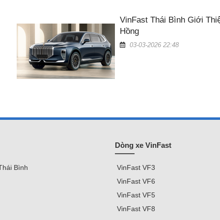
VinFast Thái Bình Giới Th
Hồng
03-03-2026 22:48
Dòng xe VinFast
Thái Bình
VinFast
VF3
VinFast VF
6
VinFast VF5
VinFast VF8