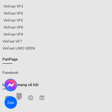
VinFast
VF3
VinFast VF
6
VinFast VF5
VinFast VF8
VinFast VF9
VinFast
VF7
VinFast
LIMO GEEN
FanPage
Facebook
Liên kết mạng xã hội
Zalo