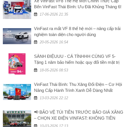
Xe VinFast VF8 Thế Hệ Mới Chính Thức Cập
Bến VinFast Thái Bình: Ưu Đãi Khủng Tháng 6!
17-06-2026 21:35
VinFast ra mắt VF 8 thế hệ mới – nâng cấp trải
nghiệm toàn diện cho người dùng
20-05-2026 16:54
SÀNH ĐIỆUUU - CÁ TÍNHHH CÙNG VF 5-
Tặng 1 năm bảo hiểm hoặc quy đổi tiền mặt trị
giá 5 triệu đồng
18-05-2026 08:53
VinFast Thái Bình: Thu Xăng Đổi Điện – Cơ Hội
Nâng Cấp Hành Trình Xanh Dễ Dàng Nhất
13-03-2026 22:12
📢 BẢO VỆ TÚI TIỀN TRƯỚC BÃO GIÁ XĂNG
– CHỌN XE ĐIỆN VINFAST: KHÔNG TIỀN
XĂNG, TĂNG GIÁ TRỊ!
10-03-2026 17:13