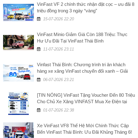
VinFast VF 2 chính thức nhận đặt cọc – ưu đãi 8
triệu đồng trong 3 ngày “vàng”
15-07-2026 22:20
VinFast Minio Giảm Giá Còn 188 Triệu: Thực
Hư Ưu Đãi Tại VinFast Thái Bình
11-07-2026 23:11
Vinfast Thái Bình: Chương trình tri ân khách
hàng xe xăng VinFast chuyển đổi xanh – Giải
đáp những câu hỏi thường gặp
06-07-2026 23:21
[TIN NÓNG] VinFast Tặng Voucher Đến 80 Triệu
Cho Chủ Xe Xăng VINFAST Mua Xe Điện tại
VinFast Thái Bình
01-07-2026 22:38
Xe VinFast VF8 Thế Hệ Mới Chính Thức Cập
Bến VinFast Thái Bình: Ưu Đãi Khủng Tháng 6!