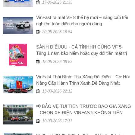
17-06-2026 21:35
VinFast ra mắt VF 8 thế hệ mới – nâng cấp trải
nghiệm toàn diện cho người dùng
20-05-2026 16:54
SÀNH ĐIỆUUU - CÁ TÍNHHH CÙNG VF 5-
Tặng 1 năm bảo hiểm hoặc quy đổi tiền mặt trị
giá 5 triệu đồng
18-05-2026 08:53
VinFast Thái Bình: Thu Xăng Đổi Điện – Cơ Hội
Nâng Cấp Hành Trình Xanh Dễ Dàng Nhất
13-03-2026 22:12
📢 BẢO VỆ TÚI TIỀN TRƯỚC BÃO GIÁ XĂNG
– CHỌN XE ĐIỆN VINFAST: KHÔNG TIỀN
XĂNG, TĂNG GIÁ TRỊ!
10-03-2026 17:13