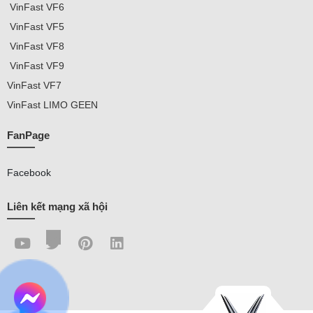
VinFast VF
6
VinFast VF5
VinFast VF8
VinFast VF9
VinFast
VF7
VinFast
LIMO GEEN
FanPage
Facebook
Liên kết mạng xã hội