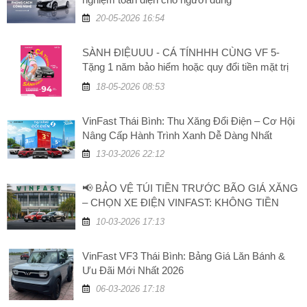
20-05-2026 16:54
SÀNH ĐIỆUUU - CÁ TÍNHHH CÙNG VF 5-
Tặng 1 năm bảo hiểm hoặc quy đổi tiền mặt trị
giá 5 triệu đồng
18-05-2026 08:53
VinFast Thái Bình: Thu Xăng Đổi Điện – Cơ Hội
Nâng Cấp Hành Trình Xanh Dễ Dàng Nhất
13-03-2026 22:12
📢 BẢO VỆ TÚI TIỀN TRƯỚC BÃO GIÁ XĂNG
– CHỌN XE ĐIỆN VINFAST: KHÔNG TIỀN
XĂNG, TĂNG GIÁ TRỊ!
10-03-2026 17:13
VinFast VF3 Thái Bình: Bảng Giá Lăn Bánh &
Ưu Đãi Mới Nhất 2026
06-03-2026 17:18