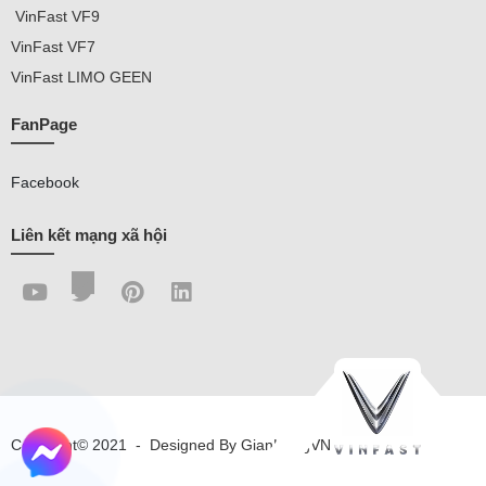
VinFast VF9
VinFast
VF7
VinFast
LIMO GEEN
FanPage
Facebook
Liên kết mạng xã hội
Copyright© 2021
-
Designed By
GianHangVN