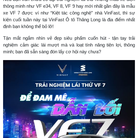
thông minh như VF e34, VF 8, VF 9 hay mới nhất gần đây là mẫu
xe VF 7 được ví như “Kiệt tác công nghệ” nhà VinFast, thì sự
kiện cuối tuần này tại VinFast Ô tô Thăng Long là địa điểm nhất
định bạn không thể bỏ lỡ!
Tận mắt ngắm nhìn vẻ đẹp siêu phẩm cuốn hút - tận tay trải
nghiệm cảm giác lái mượt mà và loạt tính năng tiện lợi, thông
minh; bạn đã sẵn sàng đón lấy cơ hội này chưa?