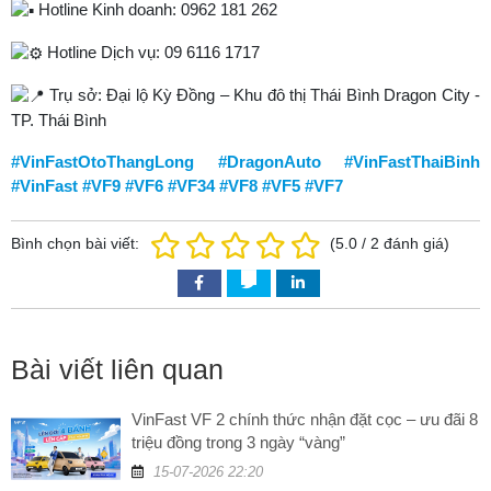
Hotline Kinh doanh: 0962 181 262
Hotline Dịch vụ: 09 6116 1717
Trụ sở: Đại lộ Kỳ Đồng – Khu đô thị Thái Bình Dragon City -
TP. Thái Bình
#VinFastOtoThangLong
#DragonAuto
#VinFastThaiBinh
#VinFast
#VF9
#VF6
#VF34
#VF8
#VF5
#VF7
Bình chọn bài viết:
(
5.0
/
2
đánh giá)
Bài viết liên quan
VinFast VF 2 chính thức nhận đặt cọc – ưu đãi 8
triệu đồng trong 3 ngày “vàng”
15-07-2026 22:20