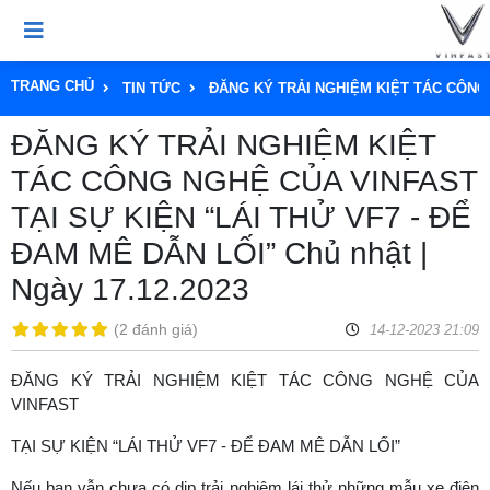
TRANG CHỦ
TIN TỨC
ĐĂNG KÝ TRẢI NGHIỆM KIỆT TÁC CÔNG N
ĐĂNG KÝ TRẢI NGHIỆM KIỆT
TÁC CÔNG NGHỆ CỦA VINFAST
TẠI SỰ KIỆN “LÁI THỬ VF7 - ĐỂ
ĐAM MÊ DẪN LỐI” Chủ nhật |
Ngày 17.12.2023
(
2 đánh giá
)
14-12-2023 21:09
ĐĂNG KÝ TRẢI NGHIỆM KIỆT TÁC CÔNG NGHỆ CỦA
VINFAST
TẠI SỰ KIỆN “LÁI THỬ VF7 - ĐỂ ĐAM MÊ DẪN LỐI”
Nếu bạn vẫn chưa có dịp trải nghiệm lái thử những mẫu xe điện