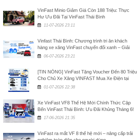
VinFast Minio Giảm Giá Còn 188 Triệu: Thực
Hư Ưu Đãi Tại VinFast Thái Bình
11-07-2026 23:11
Vinfast Thái Bình: Chương trình tri ân khách
hàng xe xăng VinFast chuyển đổi xanh – Giải
đáp những câu hỏi thường gặp
06-07-2026 23:21
[TIN NÓNG] VinFast Tặng Voucher Đến 80 Triệu
Cho Chủ Xe Xăng VINFAST Mua Xe Điện tại
VinFast Thái Bình
01-07-2026 22:38
Xe VinFast VF8 Thế Hệ Mới Chính Thức Cập
Bến VinFast Thái Bình: Ưu Đãi Khủng Tháng 6!
17-06-2026 21:35
VinFast ra mắt VF 8 thế hệ mới – nâng cấp trải
nghiệm toàn diện cho người dùng