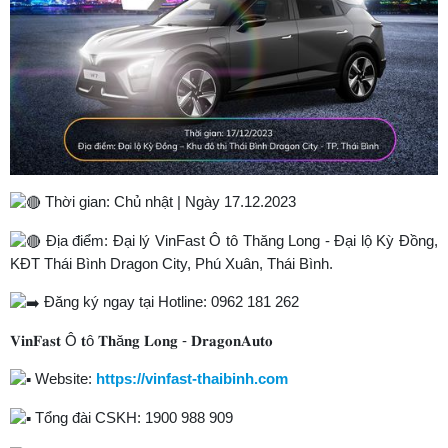
Thời gian: Chủ nhật | Ngày 17.12.2023
Địa điểm: Đại lý VinFast Ô tô Thăng Long - Đại lộ Kỳ Đồng,
KĐT Thái Bình Dragon City, Phú Xuân, Thái Bình.
Đăng ký ngay tại Hotline: 0962 181 262
𝐕𝐢𝐧𝐅𝐚𝐬𝐭 Ô 𝐭ô 𝐓𝐡ă𝐧𝐠 𝐋𝐨𝐧𝐠 - 𝐃𝐫𝐚𝐠𝐨𝐧𝐀𝐮𝐭𝐨
Website:
https://vinfast-thaibinh.com
Tổng đài CSKH: 1900 988 909