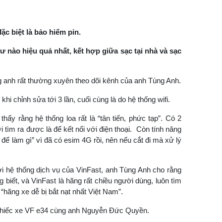
ặc biệt là bảo hiểm pin.
hư nào hiệu quả nhất, kết hợp giữa sạc tại nhà và sạc
g anh rất thường xuyên theo dõi kênh của anh Tùng Anh.
hi chỉnh sửa tới 3 lần, cuối cùng là do hệ thống wifi.
hấy rằng hệ thống loa rất là “tân tiến, phức tạp”. Có 2
ới tìm ra được là để kết nối với điện thoại. Còn tính năng
để làm gì” vì đã có esim 4G rồi, nên nếu cắt đi mà xử lý
ới hệ thống dịch vụ của VinFast, anh Tùng Anh cho rằng
biết, và VinFast là hãng rất chiều người dùng, luôn tìm
 “hãng xe dễ bị bắt nạt nhất Việt Nam”.
 chiếc xe VF e34 cùng anh Nguyễn Đức Quyền.