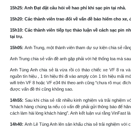
15h25: Anh Đạt đặt câu hỏi về hao phí khi sạc pin tại nhà.
15h20: Các thành viên trao đổi về vấn đề bảo hiểm cho xe, đ
15h10: Các thành viên tiếp tục thảo luận về cách sạc pin n
tại trụ.
15h05:
Anh Trung, một thành viên tham dự sự kiện chia sẻ rằn
Anh Trung chia sẻ vấn đề anh gặp phải với hệ thống loa mà sau k
Anh Tùng Anh chia sẻ là vừa rồi có tháo chiếc xe VF 8 ra và t
nguồn tín hiệu , 1 tín hiệu thì đi vào amply còn 1 tín hiệu mãi m
wifi trên VF 8 hoặc VF e34 thì theo anh cũng “chưa rõ mục đích 
được vấn đề thì cũng không sao.
14h55:
Sau khi chia sẻ rất nhiều kinh nghiệm và trải nghiệm v
“khách hàng chúng ta nếu có vấn đề phải gửi thông báo để hãng 
cách làm hài lòng khách hàng”. Anh kết luận vui rằng VinFast là
14h40:
Anh Lê Tùng Anh lên sân khấu chia sẻ trải nghiệm với