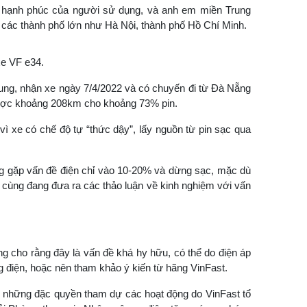
ềm hạnh phúc của người sử dụng, và anh em miền Trung
i các thành phố lớn như Hà Nội, thành phố Hồ Chí Minh.
xe VF e34.
rung, nhận xe ngày 7/4/2022 và có chuyến đi từ Đà Nẵng
 được khoảng 208km cho khoảng 73% pin.
ì xe có chế độ tự “thức dậy”, lấy nguồn từ pin sạc qua
ng gặp vấn đề điện chỉ vào 10-20% và dừng sạc, mặc dù
c cùng đang đưa ra các thảo luận về kinh nghiệm với vấn
g cho rằng đây là vấn đề khá hy hữu, có thể do điện áp
ng điện, hoặc nên tham khảo ý kiến từ hãng VinFast.
 những đặc quyền tham dự các hoạt động do VinFast tổ