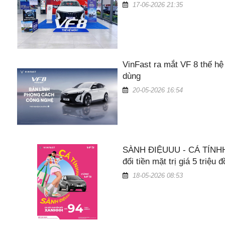
17-06-2026 21:35
VinFast ra mắt VF 8 thế hệ
dùng
20-05-2026 16:54
SÀNH ĐIỆUUU - CÁ TÍNHH
đổi tiền mặt trị giá 5 triệu 
18-05-2026 08:53