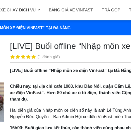
XE CHẠY DỊCH VỤ
BẢNG GIÁ XE VINFAST
TRẢ GÓP
 MÔN XE ĐIỆN VINFAST” TẠI ĐÀ NẴNG
[LIVE] Buổi offline “Nhập môn xe
(
1 đánh giá
)
[LIVE] Buổi offline “Nhập môn xe điện VinFast” tại Đà Nẵn
Chiều nay, tại địa chỉ cafe 1983, khu Đảo Nổi, quận Cẩm Lệ,
xe điện VinFast
“. Hơn 80 chủ xe ô tô điện, thành viên C
tham dự.
Hai diễn giả của Nhập môn xe điện số này là anh Lê Tùng Anh
Nguyễn Đức Quyền – Ban Admin Hội xe điện VinFast miền Trun
16h00: Buổi giao lưu kết thúc, các thành viên cùng nhau ch