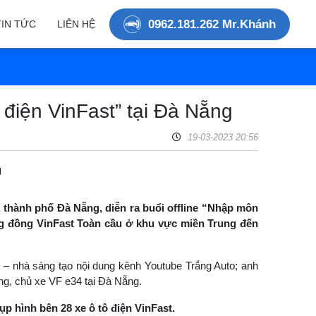
0962.181.262 Mr.Khánh
TIN TỨC
LIÊN HỆ
 điện VinFast” tại Đà Nẵng
19-03-2023 20:56
g
 thành phố Đà Nẵng, diễn ra buổi offline “
Nhập môn
ộng đồng VinFast Toàn cầu ở khu vực miền Trung đến
 – nhà sáng tạo nội dung kênh Youtube Trắng Auto; anh
g, chủ xe VF e34 tại Đà Nẵng.
ụp hình bên 28 xe ô tô điện VinFast.