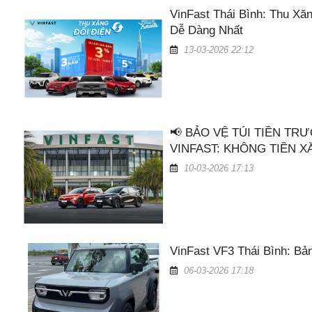
VinFast Thái Bình: Thu Xă
Dễ Dàng Nhất
13-03-2026 22:12
📢 BẢO VỆ TÚI TIỀN TR
VINFAST: KHÔNG TIỀN XĂ
10-03-2026 17:13
VinFast VF3 Thái Bình: Bả
06-03-2026 17:18