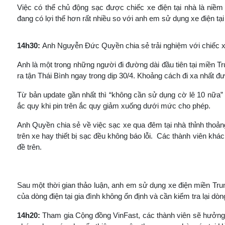
Việc có thể chủ động sạc được chiếc xe điện tại nhà là ni
đang có lợi thế hơn rất nhiều so với anh em sử dụng xe điện tạ
14h30:
Anh Nguyễn Đức Quyền chia sẻ trải nghiệm với chiếc 
Anh là một trong những người đi đường dài đầu tiên tại miền T
ra tận Thái Bình ngay trong dịp 30/4. Khoảng cách đi xa nhất
Từ bản update gần nhất thì “không cần sử dụng cờ lê 10 nữa” v
ắc quy khi pin trên ắc quy giảm xuống dưới mức cho phép.
Anh Quyền chia sẻ về việc sạc xe qua đêm tại nhà thỉnh thoả
trên xe hay thiết bị sạc đều không báo lỗi. Các thành viên khá
đề trên.
Sau một thời gian thảo luận, anh em sử dụng xe điện miền Trun
của dòng điện tại gia đình không ổn định và cần kiểm tra lại dò
14h20:
Tham gia Cộng đồng VinFast, các thành viên sẽ hưởng