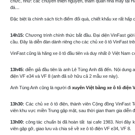
chức, như: các chuyến thiện nguyện, tham quan nhà máy tại H
đá…
Đặc biệt là chính sách tích điểm đổi quà, chiết khấu xe rất hấp d
14h15:
Chương trình chính thức bắt đầu. Đại diện VinFast giới
cầu. Đây là diễn đàn dành riêng cho các chủ xe ô tô VinFast trên
VinFast cũng là hãng xe ô tô đầu tiên và duy nhất ở Việt Nam
13h45:
diễn giả đầu tiên là anh Lê Tùng Anh đã đến. Nội dung 
điện VF e34 và VF 8 (anh đã sở hữu cả 2 mẫu xe này).
Anh Tùng Anh cũng là người đi
xuyên Việt bằng xe ô tô điện V
13h30:
Các chủ xe ô tô điện, thành viên Cộng đồng VinFast To
viên khu vực miền Trung gặp mặt, sau thời gian tham gia diễn đ
13h00:
công tác chuẩn bị đã hoàn tất tại cafe 1983. Nơi đây k
viên gặp gỡ, giao lưu và chia sẻ về xe ô tô điện VF e34, VF 8.