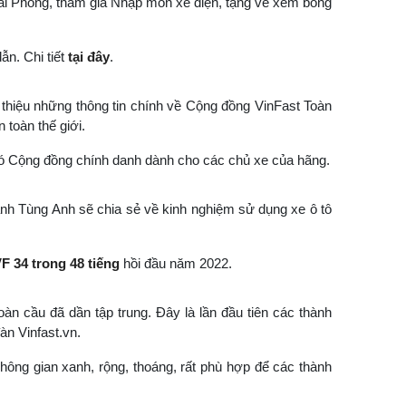
ải Phòng, tham gia Nhập môn xe điện, tặng vé xem bóng
ẫn. Chi tiết
tại đây
.
 thiệu những thông tin chính về Cộng đồng VinFast Toàn
 toàn thế giới.
 có Cộng đồng chính danh dành cho các chủ xe của hãng.
anh Tùng Anh sẽ chia sẻ về kinh nghiệm sử dụng xe ô tô
F 34 trong 48 tiếng
hồi đầu năm 2022.
àn cầu đã dần tập trung. Đây là lần đầu tiên các thành
àn Vinfast.vn.
hông gian xanh, rộng, thoáng, rất phù hợp để các thành