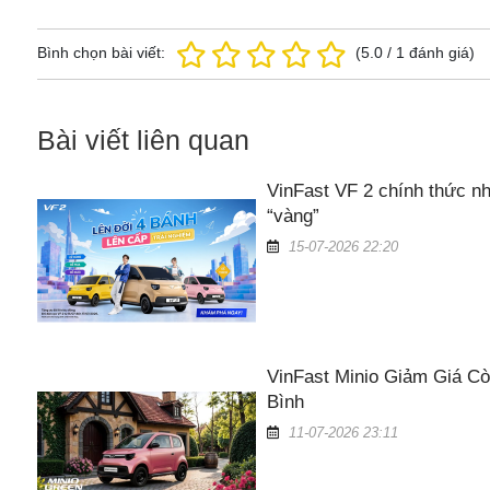
Bình chọn bài viết:
(
5.0
/
1
đánh giá)
Bài viết liên quan
VinFast VF 2 chính thức nh
“vàng”
15-07-2026 22:20
VinFast Minio Giảm Giá Cò
Bình
11-07-2026 23:11