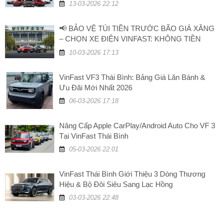
13-03-2026 22:12
📢 BẢO VỆ TÚI TIỀN TRƯỚC BÃO GIÁ XĂNG
– CHỌN XE ĐIỆN VINFAST: KHÔNG TIỀN
XĂNG, TĂNG GIÁ TRỊ!
10-03-2026 17:13
VinFast VF3 Thái Bình: Bảng Giá Lăn Bánh &
Ưu Đãi Mới Nhất 2026
06-03-2026 17:18
Nâng Cấp Apple CarPlay/Android Auto Cho VF 3
Tại VinFast Thái Bình
05-03-2026 22:01
VinFast Thái Bình Giới Thiệu 3 Dòng Thương
Hiệu & Bộ Đôi Siêu Sang Lạc Hồng
03-03-2026 22:48