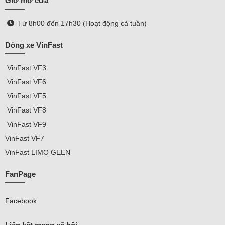
Giờ mở cửa
Từ 8h00 đến 17h30 (Hoạt động cả tuần)
Dòng xe VinFast
VinFast
VF3
VinFast VF
6
VinFast VF5
VinFast VF8
VinFast VF9
VinFast
VF7
VinFast
LIMO GEEN
FanPage
Facebook