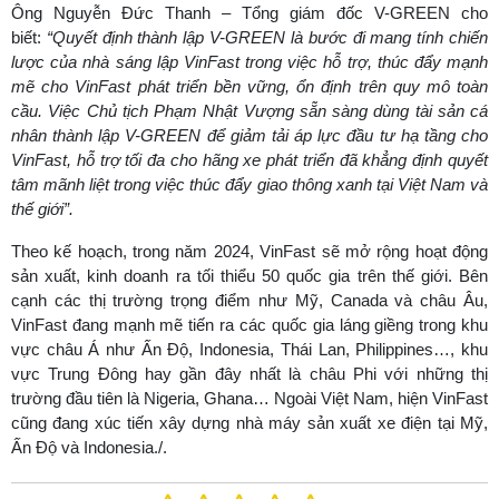
Ông Nguyễn Đức Thanh – Tổng giám đốc V-GREEN cho
biết:
“Quyết định thành lập V-GREEN là bước đi mang tính chiến
lược của nhà sáng lập VinFast trong việc hỗ trợ, thúc đẩy mạnh
mẽ cho VinFast phát triển bền vững, ổn định trên quy mô toàn
cầu. Việc Chủ tịch Phạm Nhật Vượng sẵn sàng dùng tài sản cá
nhân thành lập V-GREEN để giảm tải áp lực đầu tư hạ tầng cho
VinFast, hỗ trợ tối đa cho hãng xe phát triển đã khẳng định quyết
tâm mãnh liệt trong việc thúc đẩy giao thông xanh tại Việt Nam và
thế giới”.
Theo kế hoạch, trong năm 2024, VinFast sẽ mở rộng hoạt động
sản xuất, kinh doanh ra tối thiểu 50 quốc gia trên thế giới. Bên
cạnh các thị trường trọng điểm như Mỹ, Canada và châu Âu,
VinFast đang mạnh mẽ tiến ra các quốc gia láng giềng trong khu
vực châu Á như Ấn Độ, Indonesia, Thái Lan, Philippines…, khu
vực Trung Đông hay gần đây nhất là châu Phi với những thị
trường đầu tiên là Nigeria, Ghana… Ngoài Việt Nam, hiện VinFast
cũng đang xúc tiến xây dựng nhà máy sản xuất xe điện tại Mỹ,
Ấn Độ và Indonesia./.