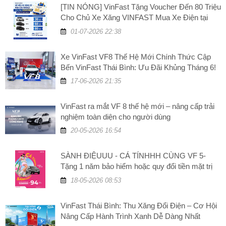
[TIN NÓNG] VinFast Tặng Voucher Đến 80 Triệu
Cho Chủ Xe Xăng VINFAST Mua Xe Điện tại
VinFast Thái Bình
01-07-2026 22:38
Xe VinFast VF8 Thế Hệ Mới Chính Thức Cập
Bến VinFast Thái Bình: Ưu Đãi Khủng Tháng 6!
17-06-2026 21:35
VinFast ra mắt VF 8 thế hệ mới – nâng cấp trải
nghiệm toàn diện cho người dùng
20-05-2026 16:54
SÀNH ĐIỆUUU - CÁ TÍNHHH CÙNG VF 5-
Tặng 1 năm bảo hiểm hoặc quy đổi tiền mặt trị
giá 5 triệu đồng
18-05-2026 08:53
VinFast Thái Bình: Thu Xăng Đổi Điện – Cơ Hội
Nâng Cấp Hành Trình Xanh Dễ Dàng Nhất