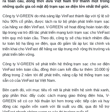
ra toàn cầu, đồng thời đưa Việt Nam trở thành một trong
những quốc gia có mật độ trạm sạc xe điện lớn nhất thế giới.
Công ty V-GREEN do nhà sáng lập VinFast thành lập với tỷ lệ sở
hữu 90% cổ phần, được tách ra từ bộ phận phát triển trạm sạc
của hãng xe điện VinFast. V-GREEN sẽ hoạt động hoàn toàn độc
lập trong vai trò đối tác phát triển mạng lưới trạm sạc cho VinFast
trên quy mô toàn cầu. Theo đó, công ty sẽ chịu trách nhiệm đầu
tư toàn bộ hạ tầng xe điện, qua đó giảm tải áp lực tài chính và
triển khai cho VinFast để hãng xe tập trung mở rộng thị trường và
phát triển bền vững.
Công ty V-GREEN sẽ phát triển hệ thống trạm sạc cho xe điện
VinFast trên toàn cầu, đồng thời cam kết đầu tư thêm 10.000 tỷ
đồng trong 2 năm tới để phát triển, nâng cấp hệ thống trạm sạc
sẵn có của VinFast tại Việt Nam.
Bên cạnh đó, với mục tiêu rõ nét là phát triển hệ sinh thái xanh,
góp phần thúc đẩy cuộc cách mạng giao thông điện hóa, V-
GREEN sẽ có cơ hội thuận lợi hơn trong việc tiếp cận và huy
động các nguồn vốn xanh với lãi suất ưu đãi, qua đó hỗ trợ
VinFast nhanh chóng vươn ra các thị trường quốc tế.