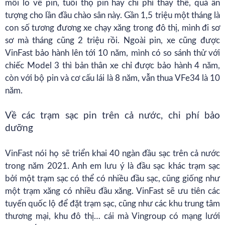
mối lo về pin, tuổi thọ pin hay chi phí thay thế, quá ấn
tượng cho lần đầu chào sân này. Gần 1,5 triệu một tháng là
con số tương đương xe chạy xăng trong đô thị, mình đi sơ
sơ mà tháng cũng 2 triệu rồi. Ngoài pin, xe cũng được
VinFast bảo hành lên tới 10 năm, mình có so sánh thử với
chiếc Model 3 thì bản thân xe chỉ được bảo hành 4 năm,
còn với bộ pin và cơ cấu lái là 8 năm, vẫn thua VFe34 là 10
năm.
Về các
trạm sạc
pin trên cả nước, chi phí bảo
dưỡng
VinFast nói họ sẽ triển khai 40 ngàn đầu sạc trên cả nước
trong năm 2021. Anh em lưu ý là đầu sạc khác trạm sạc
bởi một trạm sạc có thể có nhiều đầu sạc, cũng giống như
một trạm xăng có nhiều đầu xăng. VinFast sẽ ưu tiên các
tuyến quốc lộ để đặt trạm sạc, cũng như các khu trung tâm
thương mại, khu đô thị… cái mà Vingroup có mạng lưới