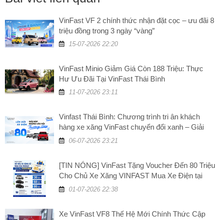
VinFast VF 2 chính thức nhận đặt cọc – ưu đãi 8
triệu đồng trong 3 ngày “vàng”
15-07-2026 22:20
VinFast Minio Giảm Giá Còn 188 Triệu: Thực
Hư Ưu Đãi Tại VinFast Thái Bình
11-07-2026 23:11
Vinfast Thái Bình: Chương trình tri ân khách
hàng xe xăng VinFast chuyển đổi xanh – Giải
đáp những câu hỏi thường gặp
06-07-2026 23:21
[TIN NÓNG] VinFast Tặng Voucher Đến 80 Triệu
Cho Chủ Xe Xăng VINFAST Mua Xe Điện tại
VinFast Thái Bình
01-07-2026 22:38
Xe VinFast VF8 Thế Hệ Mới Chính Thức Cập