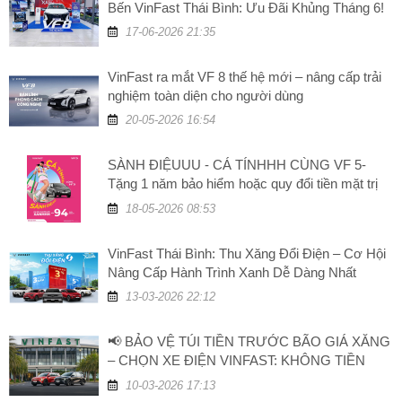
Bến VinFast Thái Bình: Ưu Đãi Khủng Tháng 6!
17-06-2026 21:35
VinFast ra mắt VF 8 thế hệ mới – nâng cấp trải
nghiệm toàn diện cho người dùng
20-05-2026 16:54
SÀNH ĐIỆUUU - CÁ TÍNHHH CÙNG VF 5-
Tặng 1 năm bảo hiểm hoặc quy đổi tiền mặt trị
giá 5 triệu đồng
18-05-2026 08:53
VinFast Thái Bình: Thu Xăng Đổi Điện – Cơ Hội
Nâng Cấp Hành Trình Xanh Dễ Dàng Nhất
13-03-2026 22:12
📢 BẢO VỆ TÚI TIỀN TRƯỚC BÃO GIÁ XĂNG
– CHỌN XE ĐIỆN VINFAST: KHÔNG TIỀN
XĂNG, TĂNG GIÁ TRỊ!
10-03-2026 17:13