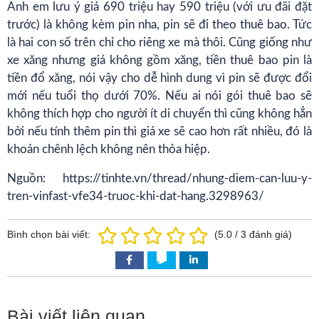
Anh em lưu ý giá 690 triệu hay 590 triệu (với ưu đãi đặt
trước) là không kèm pin nha, pin sẽ đi theo thuê bao. Tức
là hai con số trên chỉ cho riêng xe mà thôi. Cũng giống như
xe xăng nhưng giá không gồm xăng, tiền thuê bao pin là
tiền đổ xăng, nói vậy cho dễ hình dung vì pin sẽ được đổi
mới nếu tuổi thọ dưới 70%. Nếu ai nói gói thuê bao sẽ
không thích hợp cho người ít di chuyển thì cũng không hẳn
bởi nếu tính thêm pin thì giá xe sẽ cao hơn rất nhiều, đó là
khoản chênh lệch không nên thỏa hiệp.
Nguồn:
https://tinhte.vn/thread/nhung-diem-can-luu-y-
tren-vinfast-vfe34-truoc-khi-dat-hang.3298963/
Bình chọn bài viết:
(
5.0
/
3
đánh giá)
Bài viết liên quan