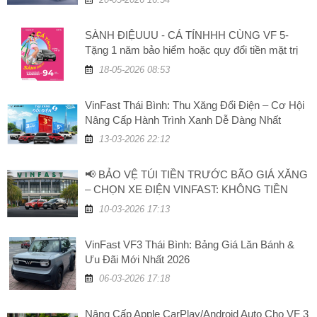
SÀNH ĐIỆUUU - CÁ TÍNHHH CÙNG VF 5-
Tặng 1 năm bảo hiểm hoặc quy đổi tiền mặt trị
giá 5 triệu đồng
18-05-2026 08:53
VinFast Thái Bình: Thu Xăng Đổi Điện – Cơ Hội
Nâng Cấp Hành Trình Xanh Dễ Dàng Nhất
13-03-2026 22:12
📢 BẢO VỆ TÚI TIỀN TRƯỚC BÃO GIÁ XĂNG
– CHỌN XE ĐIỆN VINFAST: KHÔNG TIỀN
XĂNG, TĂNG GIÁ TRỊ!
10-03-2026 17:13
VinFast VF3 Thái Bình: Bảng Giá Lăn Bánh &
Ưu Đãi Mới Nhất 2026
06-03-2026 17:18
Nâng Cấp Apple CarPlay/Android Auto Cho VF 3