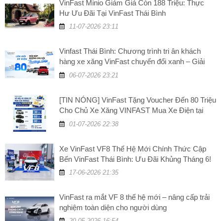
VinFast Minio Giảm Giá Còn 188 Triệu: Thực
Hư Ưu Đãi Tại VinFast Thái Bình
11-07-2026 23:11
Vinfast Thái Bình: Chương trình tri ân khách
hàng xe xăng VinFast chuyển đổi xanh – Giải
đáp những câu hỏi thường gặp
06-07-2026 23:21
[TIN NÓNG] VinFast Tặng Voucher Đến 80 Triệu
Cho Chủ Xe Xăng VINFAST Mua Xe Điện tại
VinFast Thái Bình
01-07-2026 22:38
Xe VinFast VF8 Thế Hệ Mới Chính Thức Cập
Bến VinFast Thái Bình: Ưu Đãi Khủng Tháng 6!
17-06-2026 21:35
VinFast ra mắt VF 8 thế hệ mới – nâng cấp trải
nghiệm toàn diện cho người dùng
20-05-2026 16:54