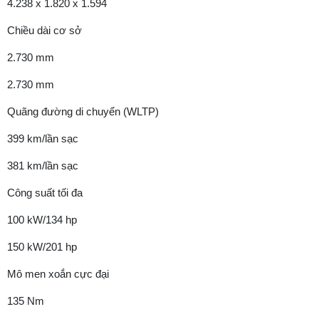
4.238 x 1.820 x 1.594
Chiều dài cơ sở
2.730 mm
2.730 mm
Quãng đường di chuyển (WLTP)
399 km/lần sạc
381 km/lần sạc
Công suất tối đa
100 kW/134 hp
150 kW/201 hp
Mô men xoắn cực đại
135 Nm