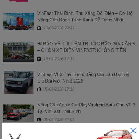
VinFast Thái Bình: Thu Xăng Đổi Điện – Cơ Hội
Nâng Cấp Hành Trình Xanh Dễ Dàng Nhất
13-03-2026 22:12
📢 BẢO VỆ TÚI TIỀN TRƯỚC BÃO GIÁ XĂNG
– CHỌN XE ĐIỆN VINFAST: KHÔNG TIỀN
XĂNG, TĂNG GIÁ TRỊ!
10-03-2026 17:13
VinFast VF3 Thái Bình: Bảng Giá Lăn Bánh &
Ưu Đãi Mới Nhất 2026
06-03-2026 17:18
Nâng Cấp Apple CarPlay/Android Auto Cho VF 3
Tại VinFast Thái Bình
05-03-2026 22:01
VinFast Thái Bình Giới Thiệu 3 Dòng Thương