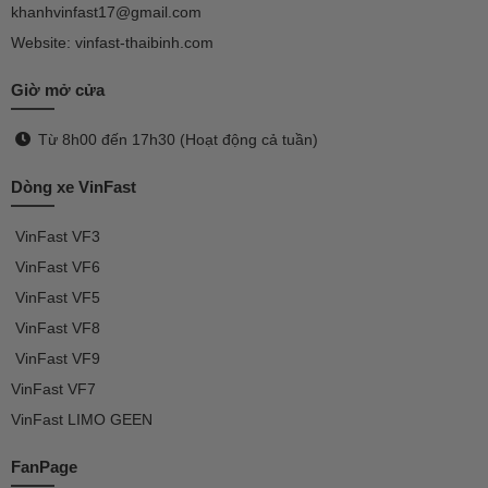
khanhvinfast17@gmail.com
Website: vinfast-thaibinh.com
Giờ mở cửa
Từ 8h00 đến 17h30 (Hoạt động cả tuần)
Dòng xe VinFast
VinFast
VF3
VinFast VF
6
VinFast VF5
VinFast VF8
VinFast VF9
VinFast
VF7
VinFast
LIMO GEEN
FanPage