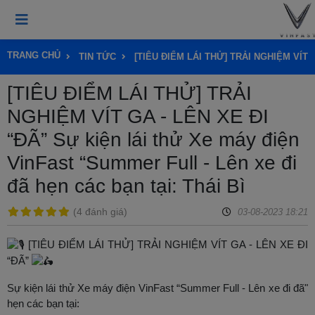
TRANG CHỦ
TIN TỨC
[TIÊU ĐIỂM LÁI THỬ] TRẢI NGHIỆM VÍT 
[TIÊU ĐIỂM LÁI THỬ] TRẢI
NGHIỆM VÍT GA - LÊN XE ĐI
“ĐÃ” Sự kiện lái thử Xe máy điện
VinFast “Summer Full - Lên xe đi
đã hẹn các bạn tại: Thái Bì
(
4 đánh giá
)
03-08-2023 18:21
[TIÊU ĐIỂM LÁI THỬ] TRẢI NGHIỆM VÍT GA - LÊN XE ĐI
“ĐÃ”
Sự kiện lái thử Xe máy điện VinFast “Summer Full - Lên xe đi đã"
hẹn các bạn tại: