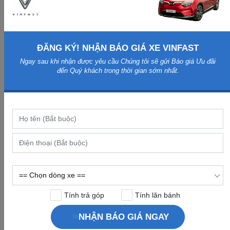
Hiệu & Bộ Đôi Siêu Sang Lạc Hồng
03-03-2026 22:48
ĐĂNG KÝ! NHẬN BÁO GIÁ XE VINFAST
Ngay sau khi nhận được yêu cầu Chúng tôi sẽ gửi Báo giá Ưu đãi
Tin tức nổi bật
đến Quý khách trong thời gian sớm nhất.
Dòng xe Hot
Tính trả góp
Tính lăn bánh
NHẬN BÁO GIÁ NGAY
VINFAST VF 3
VinFast VF6 PLUS