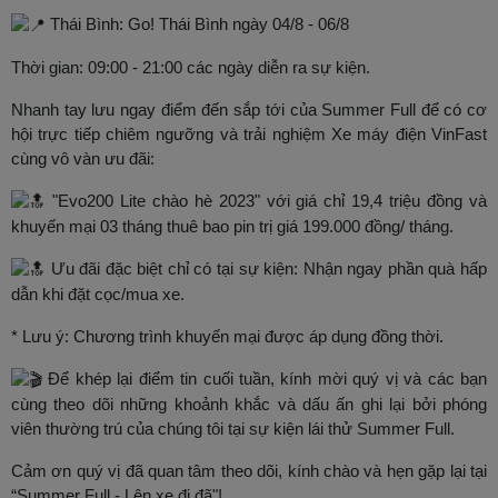
Thái Bình: Go! Thái Bình ngày 04/8 - 06/8
Thời gian: 09:00 - 21:00 các ngày diễn ra sự kiện.
Nhanh tay lưu ngay điểm đến sắp tới của Summer Full để có cơ
hội trực tiếp chiêm ngưỡng và trải nghiệm Xe máy điện VinFast
cùng vô vàn ưu đãi:
"Evo200 Lite chào hè 2023" với giá chỉ 19,4 triệu đồng và
khuyến mại 03 tháng thuê bao pin trị giá 199.000 đồng/ tháng.
Ưu đãi đặc biệt chỉ có tại sự kiện: Nhận ngay phần quà hấp
dẫn khi đặt cọc/mua xe.
* Lưu ý: Chương trình khuyến mại được áp dụng đồng thời.
Để khép lại điểm tin cuối tuần, kính mời quý vị và các bạn
cùng theo dõi những khoảnh khắc và dấu ấn ghi lại bởi phóng
viên thường trú của chúng tôi tại sự kiện lái thử Summer Full.
Cảm ơn quý vị đã quan tâm theo dõi, kính chào và hẹn gặp lại tại
“Summer Full - Lên xe đi đã"!