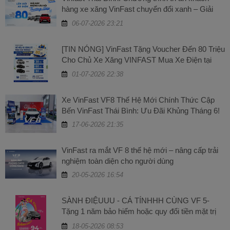
hàng xe xăng VinFast chuyển đổi xanh – Giải
đáp những câu hỏi thường gặp
06-07-2026 23:21
[TIN NÓNG] VinFast Tặng Voucher Đến 80 Triệu
Cho Chủ Xe Xăng VINFAST Mua Xe Điện tại
VinFast Thái Bình
01-07-2026 22:38
Xe VinFast VF8 Thế Hệ Mới Chính Thức Cập
Bến VinFast Thái Bình: Ưu Đãi Khủng Tháng 6!
17-06-2026 21:35
VinFast ra mắt VF 8 thế hệ mới – nâng cấp trải
nghiệm toàn diện cho người dùng
20-05-2026 16:54
SÀNH ĐIỆUUU - CÁ TÍNHHH CÙNG VF 5-
Tặng 1 năm bảo hiểm hoặc quy đổi tiền mặt trị
giá 5 triệu đồng
18-05-2026 08:53