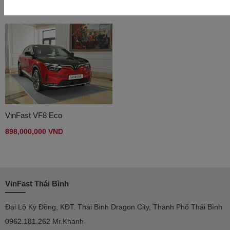
296,000,000 VND
699,000,000 VND
VinFast VF8 Eco
898,000,000 VND
VinFast Thái Bình
Đại Lộ Kỳ Đồng, KĐT. Thái Bình Dragon City, Thành Phố Thái Bình
0962.181.262 Mr.Khánh