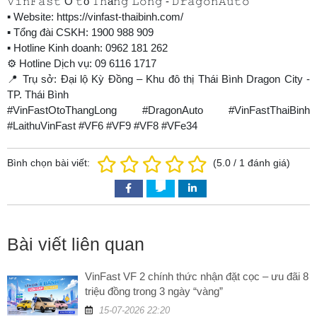
𝚅𝚒𝚗𝙵𝚊𝚜𝚝 Ô 𝚝ô 𝚃𝚑ă𝚗𝚐 𝙻𝚘𝚗𝚐 - 𝙳𝚛𝚊𝚐𝚘𝚗𝙰𝚞𝚝𝚘
▪️ Website: https://vinfast-thaibinh.com/
▪️ Tổng đài CSKH: 1900 988 909
▪️ Hotline Kinh doanh: 0962 181 262
⚙ Hotline Dịch vụ: 09 6116 1717
📍 Trụ sở: Đại lộ Kỳ Đồng – Khu đô thị Thái Bình Dragon City -
TP. Thái Bình
#VinFastOtoThangLong #DragonAuto #VinFastThaiBinh
#LaithuVinFast #VF6 #VF9 #VF8 #VFe34
Bình chọn bài viết:
(
5.0
/
1
đánh giá)
Bài viết liên quan
VinFast VF 2 chính thức nhận đặt cọc – ưu đãi 8
triệu đồng trong 3 ngày “vàng”
15-07-2026 22:20