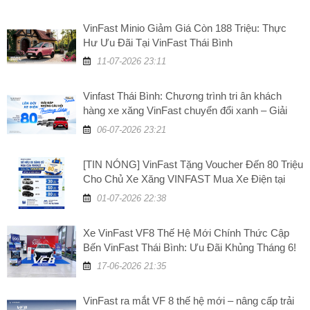
VinFast Minio Giảm Giá Còn 188 Triệu: Thực
Hư Ưu Đãi Tại VinFast Thái Bình
11-07-2026 23:11
Vinfast Thái Bình: Chương trình tri ân khách
hàng xe xăng VinFast chuyển đổi xanh – Giải
đáp những câu hỏi thường gặp
06-07-2026 23:21
[TIN NÓNG] VinFast Tặng Voucher Đến 80 Triệu
Cho Chủ Xe Xăng VINFAST Mua Xe Điện tại
VinFast Thái Bình
01-07-2026 22:38
Xe VinFast VF8 Thế Hệ Mới Chính Thức Cập
Bến VinFast Thái Bình: Ưu Đãi Khủng Tháng 6!
17-06-2026 21:35
VinFast ra mắt VF 8 thế hệ mới – nâng cấp trải