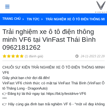
TRANG CHỦ
TIN TỨC
TRẢI NGHIỆM XE Ô TÔ ĐIỆN THÔNG MINH
Trải nghiệm xe ô tô điện thông
minh VF6 tại VinFast Thái Bình
0962181262
(
1 đánh giá
)
24-11-2023 22:29
CHUỖI SỰ KIỆN TRẢI NGHIỆM XE Ô TÔ ĐIỆN THÔNG MINH
VF6
Giây phút bạn chờ đợi đã đến!
VinFast VF6 chính thức có mặt tại VinFast Thái Bình (VinFast Ô
tô Thăng Long - DragonAuto)
👉 Đăng ký lái thử ngay tại: https://bit.ly/testdrive-VF6
***
👉 Hãy cùng gia đình bạn trải nghiệm VF 6 - “một vẻ đẹp không