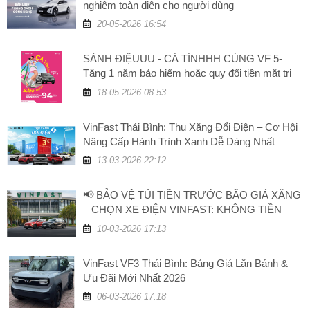
nghiệm toàn diện cho người dùng
20-05-2026 16:54
SÀNH ĐIỆUUU - CÁ TÍNHHH CÙNG VF 5-
Tặng 1 năm bảo hiểm hoặc quy đổi tiền mặt trị
giá 5 triệu đồng
18-05-2026 08:53
VinFast Thái Bình: Thu Xăng Đổi Điện – Cơ Hội
Nâng Cấp Hành Trình Xanh Dễ Dàng Nhất
13-03-2026 22:12
📢 BẢO VỆ TÚI TIỀN TRƯỚC BÃO GIÁ XĂNG
– CHỌN XE ĐIỆN VINFAST: KHÔNG TIỀN
XĂNG, TĂNG GIÁ TRỊ!
10-03-2026 17:13
VinFast VF3 Thái Bình: Bảng Giá Lăn Bánh &
Ưu Đãi Mới Nhất 2026
06-03-2026 17:18