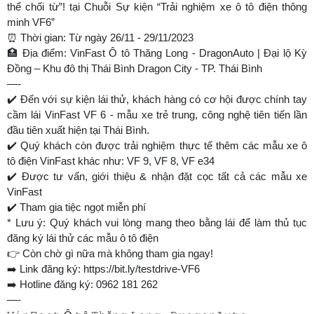
thể chối từ”! tại Chuỗi Sự kiện “Trải nghiệm xe ô tô điện thông
minh VF6”
⏰ Thời gian: Từ ngày 26/11 - 29/11/2023
🏥 Địa điểm: VinFast Ô tô Thăng Long - DragonAuto | Đại lộ Kỳ
Đồng – Khu đô thị Thái Bình Dragon City - TP. Thái Bình
—-
✔️ Đến với sự kiện lái thử, khách hàng có cơ hội được chính tay
cầm lái VinFast VF 6 - mẫu xe trẻ trung, công nghệ tiên tiến lần
đầu tiên xuất hiện tại Thái Bình.
✔️ Quý khách còn được trải nghiệm thực tế thêm các mẫu xe ô
tô điện VinFast khác như: VF 9, VF 8, VF e34
✔️ Được tư vấn, giới thiệu & nhận đặt cọc tất cả các mẫu xe
VinFast
✔️ Tham gia tiệc ngọt miễn phí
* Lưu ý: Quý khách vui lòng mang theo bằng lái để làm thủ tục
đăng ký lái thử các mẫu ô tô điện
👉 Còn chờ gì nữa mà không tham gia ngay!
➡️ Link đăng ký: https://bit.ly/testdrive-VF6
➡️ Hotline đăng ký: 0962 181 262
—-