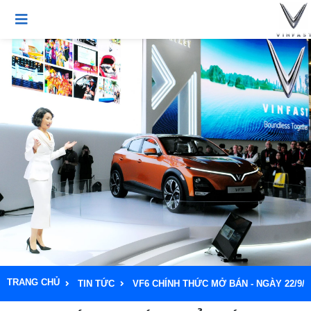
TRANG CHỦ
TIN TỨC
VF6 CHÍNH THỨC MỞ BÁN - NGÀY 22/9/2