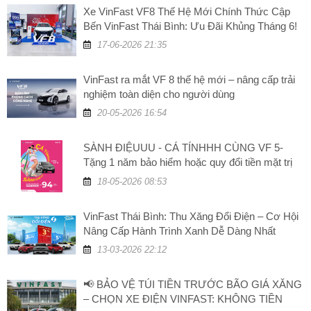
Xe VinFast VF8 Thế Hệ Mới Chính Thức Cập
Bến VinFast Thái Bình: Ưu Đãi Khủng Tháng 6!
17-06-2026 21:35
VinFast ra mắt VF 8 thế hệ mới – nâng cấp trải
nghiệm toàn diện cho người dùng
20-05-2026 16:54
SÀNH ĐIỆUUU - CÁ TÍNHHH CÙNG VF 5-
Tặng 1 năm bảo hiểm hoặc quy đổi tiền mặt trị
giá 5 triệu đồng
18-05-2026 08:53
VinFast Thái Bình: Thu Xăng Đổi Điện – Cơ Hội
Nâng Cấp Hành Trình Xanh Dễ Dàng Nhất
13-03-2026 22:12
📢 BẢO VỆ TÚI TIỀN TRƯỚC BÃO GIÁ XĂNG
– CHỌN XE ĐIỆN VINFAST: KHÔNG TIỀN