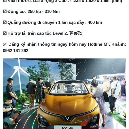
☑️ Kích thước: Dài x rộng x Cao : 4.238 x 1.820 x 1.594 (mm)
☑️ Động cơ: 250 hp - 310 Nm
☑️ Quãng đường di chuyển 1 lần sạc đầy : 400 km
☑️ Hỗ trợ lái trên cao tốc Level 2. 🚖🚘🥰
✅ Đăng ký nhận thông tin ngay hôm nay Hotline Mr. Khánh:
0962 181 262