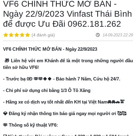
VF6 CHÍNH THỨC MỞ BÁN -
Ngày 22/9/2023 Vinfast Thái Bình
để được Ưu Đãi 0962.181.262
(
4 đánh giá
)
14-09-2023 22:29
VF6 CHÍNH THỨC MỞ BÁN - Ngày 22/9/2023
🎁 Liên hệ với em Khánh để là một trong những người đầu
tiên sở hữu VF6!
- Trước bạ 0Đ 🫶🫶🍀🍀 - Bảo hành 7 Năm, Cứu hộ 24/7.
- Chi phí sử dụng chỉ bằng 1/3 Ô Tô Xăng
- Hãng xe có dịch vụ tốt nhất đến KH tại Việt Nam🚘🚘🚗🚖
💎 Đăng ký nhận thông tin báo giá ngay mọi người ơi 🥰🥰
🫶 Thông số kỹ thuật VF6: