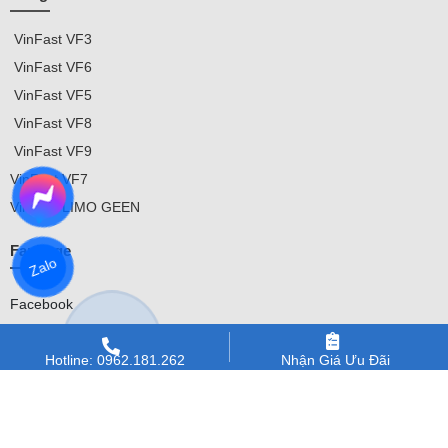
VinFast
VF3
VinFast VF
6
VinFast VF5
VinFast VF8
VinFast VF9
VinFast
VF7
VinFast
LIMO GEEN
FanPage
Zalo
Facebook
Liên kết mạng xã hội
Hotline: 0962.181.262
Nhận Giá Ưu Đãi