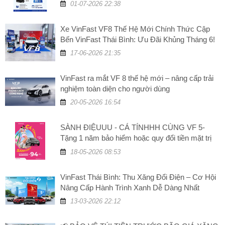
VinFast Thái Bình
01-07-2026 22:38
Xe VinFast VF8 Thế Hệ Mới Chính Thức Cập
Bến VinFast Thái Bình: Ưu Đãi Khủng Tháng 6!
17-06-2026 21:35
VinFast ra mắt VF 8 thế hệ mới – nâng cấp trải
nghiệm toàn diện cho người dùng
20-05-2026 16:54
SÀNH ĐIỆUUU - CÁ TÍNHHH CÙNG VF 5-
Tặng 1 năm bảo hiểm hoặc quy đổi tiền mặt trị
giá 5 triệu đồng
18-05-2026 08:53
VinFast Thái Bình: Thu Xăng Đổi Điện – Cơ Hội
Nâng Cấp Hành Trình Xanh Dễ Dàng Nhất
13-03-2026 22:12