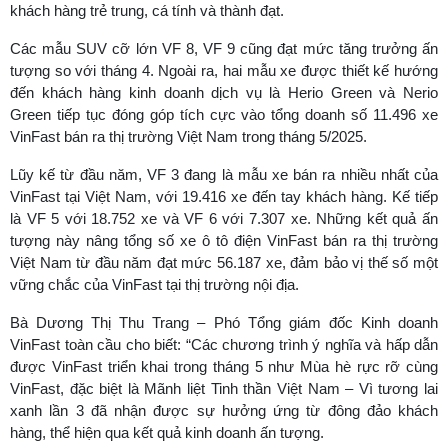
khách hàng trẻ trung, cá tính và thành đạt.
Các mẫu SUV cỡ lớn VF 8, VF 9 cũng đạt mức tăng trưởng ấn
tượng so với tháng 4. Ngoài ra, hai mẫu xe được thiết kế hướng
đến khách hàng kinh doanh dịch vụ là Herio Green và Nerio
Green tiếp tục đóng góp tích cực vào tổng doanh số 11.496 xe
VinFast bán ra thị trường Việt Nam trong tháng 5/2025.
Lũy kế từ đầu năm, VF 3 đang là mẫu xe bán ra nhiều nhất của
VinFast tại Việt Nam, với 19.416 xe đến tay khách hàng. Kế tiếp
là VF 5 với 18.752 xe và VF 6 với 7.307 xe. Những kết quả ấn
tượng này nâng tổng số xe ô tô điện VinFast bán ra thị trường
Việt Nam từ đầu năm đạt mức 56.187 xe, đảm bảo vị thế số một
vững chắc của VinFast tại thị trường nội địa.
Bà Dương Thị Thu Trang – Phó Tổng giám đốc Kinh doanh
VinFast toàn cầu cho biết: “Các chương trình ý nghĩa và hấp dẫn
được VinFast triển khai trong tháng 5 như Mùa hè rực rỡ cùng
VinFast, đặc biệt là Mãnh liệt Tinh thần Việt Nam – Vì tương lai
xanh lần 3 đã nhận được sự hưởng ứng từ đông đảo khách
hàng, thể hiện qua kết quả kinh doanh ấn tượng.