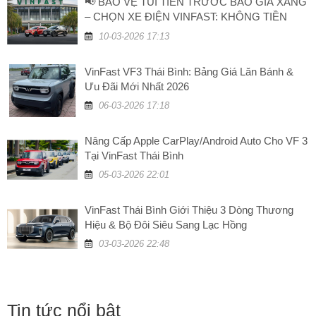
📢 BẢO VỆ TÚI TIỀN TRƯỚC BÃO GIÁ XĂNG
– CHỌN XE ĐIỆN VINFAST: KHÔNG TIỀN
XĂNG, TĂNG GIÁ TRỊ!
10-03-2026 17:13
VinFast VF3 Thái Bình: Bảng Giá Lăn Bánh &
Ưu Đãi Mới Nhất 2026
06-03-2026 17:18
Nâng Cấp Apple CarPlay/Android Auto Cho VF 3
Tại VinFast Thái Bình
05-03-2026 22:01
VinFast Thái Bình Giới Thiệu 3 Dòng Thương
Hiệu & Bộ Đôi Siêu Sang Lạc Hồng
03-03-2026 22:48
Tin tức nổi bật