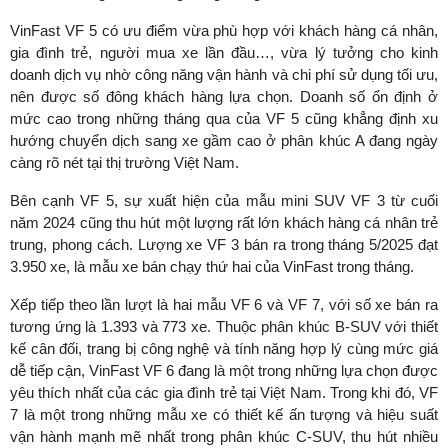
VinFast VF 5 có ưu điểm vừa phù hợp với khách hàng cá nhân,
gia đình trẻ, người mua xe lần đầu…, vừa lý tưởng cho kinh
doanh dịch vụ nhờ công năng vận hành và chi phí sử dụng tối ưu,
nên được số đông khách hàng lựa chọn. Doanh số ổn định ở
mức cao trong những tháng qua của VF 5 cũng khẳng định xu
hướng chuyển dịch sang xe gầm cao ở phân khúc A đang ngày
càng rõ nét tại thị trường Việt Nam.
Bên cạnh VF 5, sự xuất hiện của mẫu mini SUV VF 3 từ cuối
năm 2024 cũng thu hút một lượng rất lớn khách hàng cá nhân trẻ
trung, phong cách. Lượng xe VF 3 bán ra trong tháng 5/2025 đạt
3.950 xe, là mẫu xe bán chạy thứ hai của VinFast trong tháng.
Xếp tiếp theo lần lượt là hai mẫu VF 6 và VF 7, với số xe bán ra
tương ứng là 1.393 và 773 xe. Thuộc phân khúc B-SUV với thiết
kế cân đối, trang bị công nghệ và tính năng hợp lý cùng mức giá
dễ tiếp cận, VinFast VF 6 đang là một trong những lựa chọn được
yêu thích nhất của các gia đình trẻ tại Việt Nam. Trong khi đó, VF
7 là một trong những mẫu xe có thiết kế ấn tượng và hiệu suất
vận hành mạnh mẽ nhất trong phân khúc C-SUV, thu hút nhiều