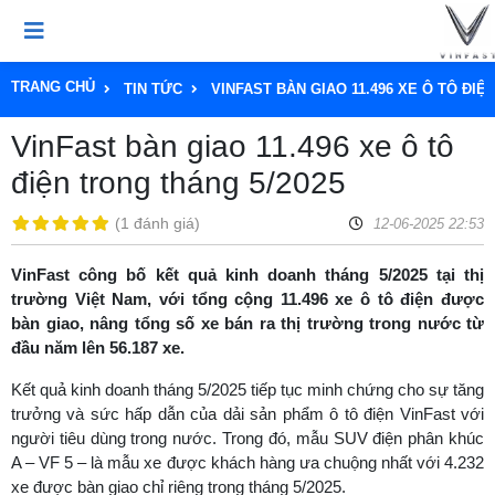
TRANG CHỦ
TIN TỨC
VINFAST BÀN GIAO 11.496 XE Ô TÔ ĐIỆ
VinFast bàn giao 11.496 xe ô tô
điện trong tháng 5/2025
(
1 đánh giá
)
12-06-2025 22:53
VinFast công bố kết quả kinh doanh tháng 5/2025 tại thị
trường Việt Nam, với tổng cộng 11.496 xe ô tô điện được
bàn giao, nâng tổng số xe bán ra thị trường trong nước từ
đầu năm lên 56.187 xe.
Kết quả kinh doanh tháng 5/2025 tiếp tục minh chứng cho sự tăng
trưởng và sức hấp dẫn của dải sản phẩm ô tô điện VinFast với
người tiêu dùng trong nước. Trong đó, mẫu SUV điện phân khúc
A – VF 5 – là mẫu xe được khách hàng ưa chuộng nhất với 4.232
xe được bàn giao chỉ riêng trong tháng 5/2025.