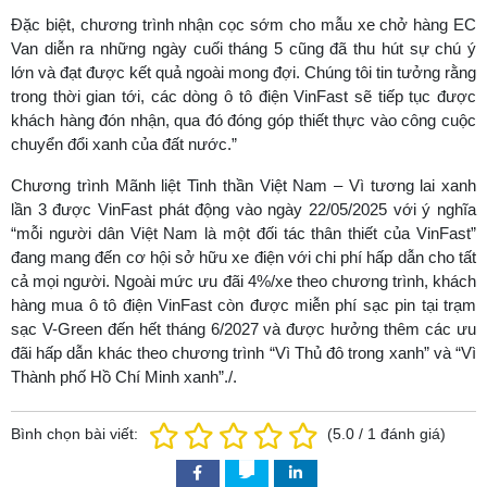
Đặc biệt, chương trình nhận cọc sớm cho mẫu xe chở hàng EC
Van diễn ra những ngày cuối tháng 5 cũng đã thu hút sự chú ý
lớn và đạt được kết quả ngoài mong đợi. Chúng tôi tin tưởng rằng
trong thời gian tới, các dòng ô tô điện VinFast sẽ tiếp tục được
khách hàng đón nhận, qua đó đóng góp thiết thực vào công cuộc
chuyển đổi xanh của đất nước.”
Chương trình Mãnh liệt Tinh thần Việt Nam – Vì tương lai xanh
lần 3 được VinFast phát động vào ngày 22/05/2025 với ý nghĩa
“mỗi người dân Việt Nam là một đối tác thân thiết của VinFast”
đang mang đến cơ hội sở hữu xe điện với chi phí hấp dẫn cho tất
cả mọi người. Ngoài mức ưu đãi 4%/xe theo chương trình, khách
hàng mua ô tô điện VinFast còn được miễn phí sạc pin tại trạm
sạc V-Green đến hết tháng 6/2027 và được hưởng thêm các ưu
đãi hấp dẫn khác theo chương trình “Vì Thủ đô trong xanh” và “Vì
Thành phố Hồ Chí Minh xanh”./.
Bình chọn bài viết:
(
5.0
/
1
đánh giá)