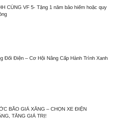
H CÙNG VF 5- Tặng 1 năm bảo hiểm hoặc quy
đồng
ng Đổi Điện – Cơ Hội Nâng Cấp Hành Trình Xanh
ƯỚC BÃO GIÁ XĂNG – CHỌN XE ĐIỆN
NG, TĂNG GIÁ TRỊ!