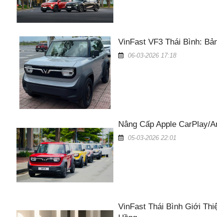
VinFast VF3 Thái Bình: Bả
06-03-2026 17:18
Nâng Cấp Apple CarPlay/An
05-03-2026 22:01
VinFast Thái Bình Giới Th