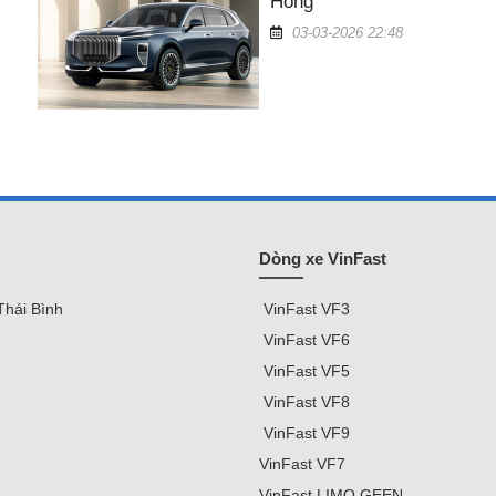
Hồng
03-03-2026 22:48
Dòng xe VinFast
Thái Bình
VinFast
VF3
VinFast VF
6
VinFast VF5
VinFast VF8
VinFast VF9
VinFast
VF7
VinFast
LIMO GEEN