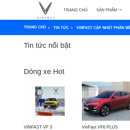
TRANG CHỦ
SẢN PHẨM
TRANG CHỦ
TIN TỨC
VINFAST CẬP NHẬT PHẦN MỀM
Tin tức nổi bật
Dòng xe Hot
VINFAST VF 3
VinFast VF6 PLUS