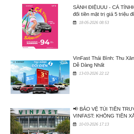
SÀNH ĐIỆUUU - CÁ TÍNHH
đổi tiền mặt trị giá 5 triệu 
18-05-2026 08:53
VinFast Thái Bình: Thu Xă
Dễ Dàng Nhất
13-03-2026 22:12
📢 BẢO VỆ TÚI TIỀN TR
VINFAST: KHÔNG TIỀN XĂ
10-03-2026 17:13