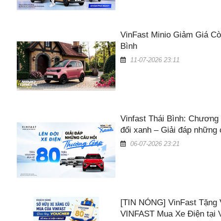
VinFast Minio Giảm Giá Cò
Bình
11-07-2026 23:11
Vinfast Thái Bình: Chương 
đổi xanh – Giải đáp những
06-07-2026 23:21
[TIN NÓNG] VinFast Tặng 
VINFAST Mua Xe Điện tại V