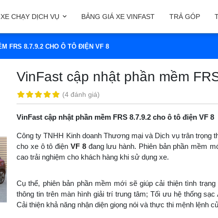
XE CHẠY DỊCH VỤ
BẢNG GIÁ XE VINFAST
TRẢ GÓP
 FRS 8.7.9.2 CHO Ô TÔ ĐIỆN VF 8
VinFast cập nhật phần mềm FRS 
(
4 đánh giá
)
VinFast cập nhật phần mềm FRS 8.7.9.2 cho ô tô điện VF 8
Công ty TNHH Kinh doanh Thương mại và Dịch vụ trân trọng t
cho xe ô tô điện
VF 8
đang lưu hành. Phiên bản phần mềm mới 
cao trải nghiệm cho khách hàng khi sử dụng xe.
Cụ thể, phiên bản phần mềm mới sẽ giúp cải thiện tình trạng 
thông tin trên màn hình giải trí trung tâm; Tối ưu hệ thống sạ
Cải thiện khả năng nhận diện giọng nói và thực thi mệnh lệnh củ