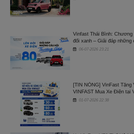
Vinfast Thái Bình: Chương 
đổi xanh – Giải đáp những
06-07-2026 23:21
[TIN NÓNG] VinFast Tặng 
VINFAST Mua Xe Điện tại V
01-07-2026 22:38