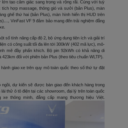
 lớn tạo cảm giác sang trọng và rộng rãi. Cùng với tuỳ
ớc tích hợp massage, thông gió và sưởi (bản Plus), màn
 hàng ghế thứ hai (bản Plus), màn hình hiển thị HUD trên
Plus)…, VinFast VF 9 đảm bảo mang đến trải nghiệm đẳng
xe.
 số tính năng cấp độ 2, bộ ứng dụng tiện ích và giải trí
iện có công suất tối đa lên tới 300kW (402 mã lực), mô-
h mẽ đầy phấn khích. Bộ pin 92kWh có khả năng di
à 423km đối với phiên bản Plus (theo tiêu chuẩn WLTP).
n hành giao xe trên quy mô toàn quốc theo số thứ tự đặt
hỗ ngồi, dự kiến sẽ được bàn giao đến khách hàng trong
 lái thử ô tô điện tại các showroom, đại lý trên toàn quốc
 xe thông minh, đẳng cấp mang thương hiệu Việt.