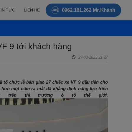
0962.181.262 Mr.Khánh
TIN TỨC
LIÊN HỆ
VF 9 tới khách hàng
27-03-2023 21:27
ã tổ chức lễ bàn giao 27 chiếc xe V
F
9
đầu tiên cho
u hơn một năm ra mắt đã khẳng định năng lực triển
t trên thị trường ô tô thế giới.