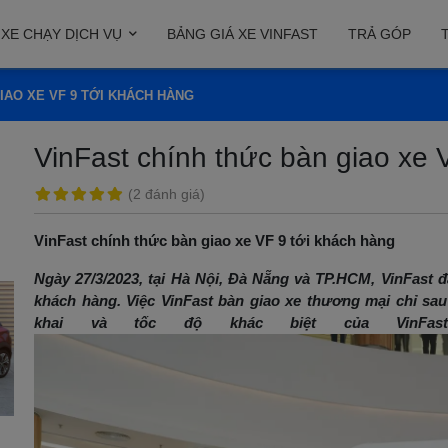
XE CHẠY DỊCH VỤ
BẢNG GIÁ XE VINFAST
TRẢ GÓP
IAO XE VF 9 TỚI KHÁCH HÀNG
VinFast chính thức bàn giao xe 
(
2 đánh giá
)
VinFast chính thức bàn giao xe VF 9 tới khách hàng
Ngày 27/3/2023, tại Hà Nội, Đà Nẵng và TP.HCM, VinFast đ
khách hàng. Việc VinFast bàn giao xe thương mại chỉ sa
khai và tốc độ khác biệt của VinFas