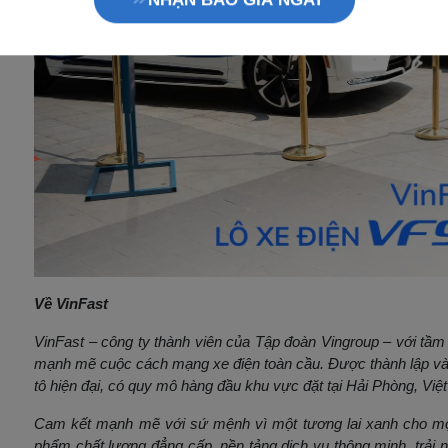
Tính trả góp
Tính lăn bánh
NHẬN BÁO GIÁ NGAY
Về VinFast
VinFast – công ty thành viên của Tập đoàn Vingroup – với tầm 
mạnh mẽ cuộc cách mạng xe điện toàn cầu. Được thành lập và
tô hiện đại, có quy mô hàng đầu khu vực đặt tại Hải Phòng, Vi
Cam kết mạnh mẽ với sứ mệnh vì một tương lai xanh cho mọ
phẩm chất lượng đẳng cấp, nền tảng dịch vụ thông minh, trải 