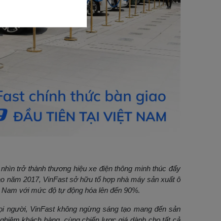
nhìn trở thành thương hiệu xe điện thông minh thúc đẩy
o năm 2017, VinFast sở hữu tổ hợp nhà máy sản xuất ô
ệt Nam với mức độ tự động hóa lên đến 90%.
i người, VinFast không ngừng sáng tạo mang đến sản
nghiệm khách hàng, cùng chiến lược giá dành cho tất cả