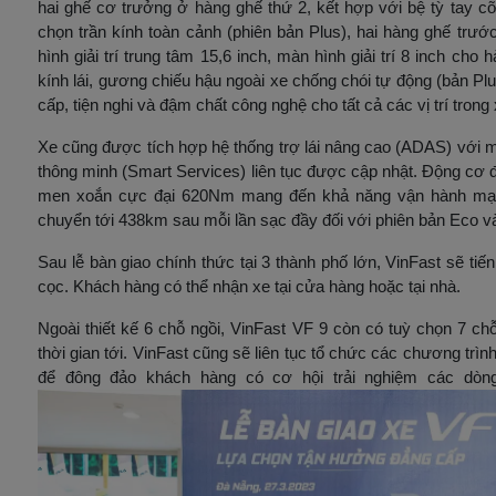
hai ghế cơ trưởng ở hàng ghế thứ 2, kết hợp với bệ tỳ tay cỡ
chọn trần kính toàn cảnh (phiên bản Plus), hai hàng ghế trư
hình giải trí trung tâm 15,6 inch, màn hình giải trí 8 inch cho
kính lái, gương chiếu hậu ngoài xe chống chói tự động (bản 
cấp, tiện nghi và đậm chất công nghệ cho tất cả các vị trí trong 
Xe cũng được tích hợp hệ thống trợ lái nâng cao (ADAS) với một
thông minh (Smart Services) liên tục được cập nhật. Động cơ đ
men xoắn cực đại 620Nm mang đến khả năng vận hành mạn
chuyển tới 438km sau mỗi lần sạc đầy đối với phiên bản Eco v
Sau lễ bàn giao chính thức tại 3 thành phố lớn, VinFast sẽ tiế
cọc. Khách hàng có thể nhận xe tại cửa hàng hoặc tại nhà.
Ngoài thiết kế 6 chỗ ngồi, VinFast VF 9 còn có tuỳ chọn 7 c
thời gian tới. VinFast cũng sẽ liên tục tổ chức các chương trình
để đông đảo khách hàng có cơ hội trải nghiệm các dòng