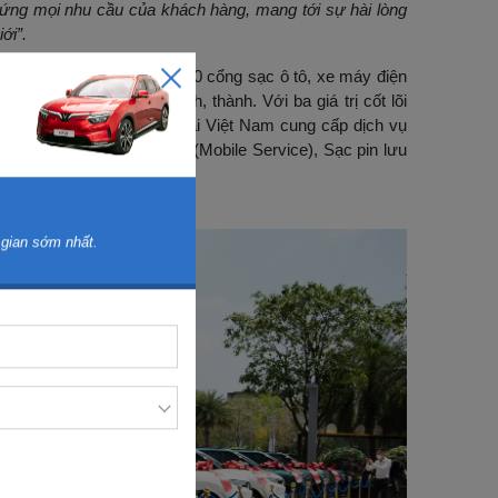
 ứng mọi nhu cầu của khách hàng, mang tới sự hài lòng
ới”.
quy hoạch hạ tầng 150.000 cổng sạc ô tô, xe máy điện
dịch vụ phủ khắp 63 tỉnh, thành. Với ba giá trị cốt lõi
đang là hãng xe duy nhất tại Việt Nam cung cấp dịch vụ
âm như Sửa chữa lưu động (Mobile Service), Sạc pin lưu
 gian sớm nhất.