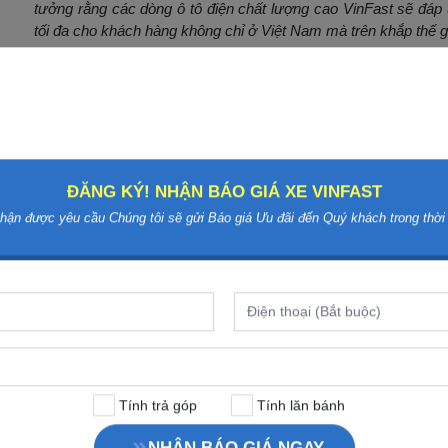
tưởng rằng các dòng ô tô điện chất lượng cao VinFast sẽ đáp
tối đa cho khách hàng không chỉ ở Việt Nam mà trên khắp thế gi
Song song với các dòng sản phẩm đẳng cấp, VinFast cũng đã 
trên khắp Việt Nam, cùng hệ thống 89 showroom, đại lý, xưởng 
“Sản phẩm tốt – Giá tốt – Dịch vụ hậu mãi cực tốt”, VinFast 
“không ngày nghỉ”, cùng các dịch vụ hỗ trợ khách hàng tận t
động (Mobile Charging), Cứu hộ 24/7…
***
ĐĂNG KÝ! NHẬN BÁO GIÁ XE VINFAST
hận được yêu cầu Chúng tôi sẽ gửi Báo giá Ưu đãi đến Quý khách trong thời