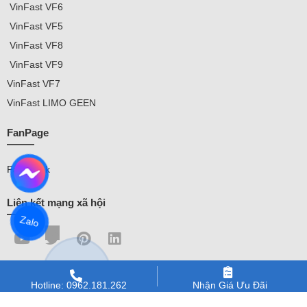
VinFast VF
6
VinFast VF5
VinFast VF8
VinFast VF9
VinFast
VF7
VinFast
LIMO GEEN
FanPage
Facebook
Liên kết mạng xã hội
Zalo
Hotline: 0962.181.262
Nhận Giá Ưu Đãi