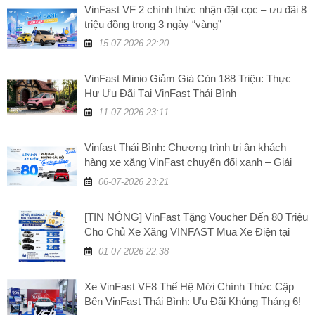
VinFast VF 2 chính thức nhận đặt cọc – ưu đãi 8
triệu đồng trong 3 ngày “vàng”
15-07-2026 22:20
VinFast Minio Giảm Giá Còn 188 Triệu: Thực
Hư Ưu Đãi Tại VinFast Thái Bình
11-07-2026 23:11
Vinfast Thái Bình: Chương trình tri ân khách
hàng xe xăng VinFast chuyển đổi xanh – Giải
đáp những câu hỏi thường gặp
06-07-2026 23:21
[TIN NÓNG] VinFast Tặng Voucher Đến 80 Triệu
Cho Chủ Xe Xăng VINFAST Mua Xe Điện tại
VinFast Thái Bình
01-07-2026 22:38
Xe VinFast VF8 Thế Hệ Mới Chính Thức Cập
Bến VinFast Thái Bình: Ưu Đãi Khủng Tháng 6!