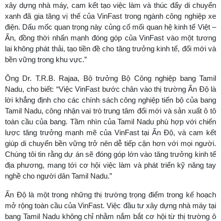
xây dựng nhà máy, cam kết tạo việc làm và thúc đẩy di chuyển
xanh đã gia tăng vị thế của VinFast trong ngành công nghiệp xe
điện. Dấu mốc quan trọng này củng cố mối quan hệ kinh tế Việt –
Ấn, đồng thời nhấn mạnh đóng góp của VinFast vào một tương
lai không phát thải, tạo tiền đề cho tăng trưởng kinh tế, đổi mới và
bền vững trong khu vực.”
Ông Dr. T.R.B. Rajaa, Bộ trưởng Bộ Công nghiệp bang Tamil
Nadu, cho biết: “Việc VinFast bước chân vào thị trường Ấn Độ là
lời khẳng định cho các chính sách công nghiệp tiến bộ của bang
Tamil Nadu, công nhận vai trò trung tâm đổi mới và sản xuất ô tô
toàn cầu của bang. Tầm nhìn của Tamil Nadu phù hợp với chiến
lược tăng trưởng mạnh mẽ của VinFast tại Ấn Độ, và cam kết
giúp di chuyển bền vững trở nên dễ tiếp cận hơn với mọi người.
Chúng tôi tin rằng dự án sẽ đóng góp lớn vào tăng trưởng kinh tế
địa phương, mang tới cơ hội việc làm và phát triển kỹ năng tay
nghề cho người dân Tamil Nadu.”
Ấn Độ là một trong những thị trường trọng điểm trong kế hoạch
mở rộng toàn cầu của VinFast. Việc đầu tư xây dựng nhà máy tại
bang Tamil Nadu không chỉ nhằm nắm bắt cơ hội từ thị trường ô