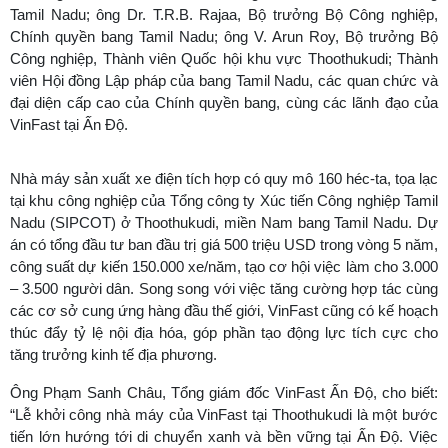
Tamil Nadu; ông Dr. T.R.B. Rajaa, Bộ trưởng Bộ Công nghiệp,
Chính quyền bang Tamil Nadu; ông V. Arun Roy, Bộ trưởng Bộ
Công nghiệp, Thành viên Quốc hội khu vực Thoothukudi; Thành
viên Hội đồng Lập pháp của bang Tamil Nadu, các quan chức và
đại diện cấp cao của Chính quyền bang, cùng các lãnh đạo của
VinFast tại Ấn Độ.
Nhà máy sản xuất xe điện tích hợp có quy mô 160 héc-ta, tọa lạc
tại khu công nghiệp của Tổng công ty Xúc tiến Công nghiệp Tamil
Nadu (SIPCOT) ở Thoothukudi, miền Nam bang Tamil Nadu. Dự
án có tổng đầu tư ban đầu trị giá 500 triệu USD trong vòng 5 năm,
công suất dự kiến 150.000 xe/năm, tạo cơ hội việc làm cho 3.000
– 3.500 người dân. Song song với việc tăng cường hợp tác cùng
các cơ sở cung ứng hàng đầu thế giới, VinFast cũng có kế hoạch
thúc đẩy tỷ lệ nội địa hóa, góp phần tạo động lực tích cực cho
tăng trưởng kinh tế địa phương.
Ông Phạm Sanh Châu, Tổng giám đốc VinFast Ấn Độ, cho biết:
“Lễ khởi công nhà máy của VinFast tại Thoothukudi là một bước
tiến lớn hướng tới di chuyển xanh và bền vững tại Ấn Độ. Việc