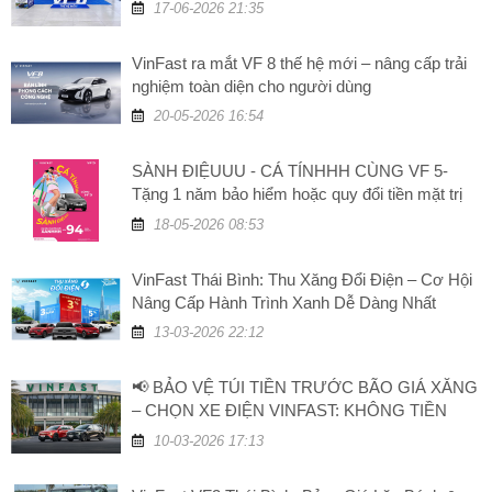
17-06-2026 21:35
VinFast ra mắt VF 8 thế hệ mới – nâng cấp trải
nghiệm toàn diện cho người dùng
20-05-2026 16:54
SÀNH ĐIỆUUU - CÁ TÍNHHH CÙNG VF 5-
Tặng 1 năm bảo hiểm hoặc quy đổi tiền mặt trị
giá 5 triệu đồng
18-05-2026 08:53
VinFast Thái Bình: Thu Xăng Đổi Điện – Cơ Hội
Nâng Cấp Hành Trình Xanh Dễ Dàng Nhất
13-03-2026 22:12
📢 BẢO VỆ TÚI TIỀN TRƯỚC BÃO GIÁ XĂNG
– CHỌN XE ĐIỆN VINFAST: KHÔNG TIỀN
XĂNG, TĂNG GIÁ TRỊ!
10-03-2026 17:13