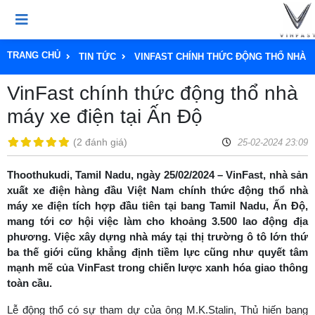
TRANG CHỦ
TIN TỨC
VINFAST CHÍNH THỨC ĐỘNG THỔ NHÀ M
VinFast chính thức động thổ nhà
máy xe điện tại Ấn Độ
(
2 đánh giá
)
25-02-2024 23:09
Thoothukudi, Tamil Nadu, ngày 25/02/2024 – VinFast, nhà sản
xuất xe điện hàng đầu Việt Nam chính thức động thổ nhà
máy xe điện tích hợp đầu tiên tại bang Tamil Nadu, Ấn Độ,
mang tới cơ hội việc làm cho khoảng 3.500 lao động địa
phương. Việc xây dựng nhà máy tại thị trường ô tô lớn thứ
ba thế giới cũng khẳng định tiềm lực cũng như quyết tâm
mạnh mẽ của VinFast trong chiến lược xanh hóa giao thông
toàn cầu.
Lễ động thổ có sự tham dự của ông M.K.Stalin, Thủ hiến bang