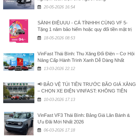
20-05-2026 16:54
SÀNH ĐIỆUUU - CÁ TÍNHHH CÙNG VF 5-
Tặng 1 năm bảo hiểm hoặc quy đổi tiền mặt trị
giá 5 triệu đồng
18-05-2026 08:53
VinFast Thái Bình: Thu Xăng Đổi Điện – Cơ Hội
Nâng Cấp Hành Trình Xanh Dễ Dàng Nhất
13-03-2026 22:12
📢 BẢO VỆ TÚI TIỀN TRƯỚC BÃO GIÁ XĂNG
– CHỌN XE ĐIỆN VINFAST: KHÔNG TIỀN
XĂNG, TĂNG GIÁ TRỊ!
10-03-2026 17:13
VinFast VF3 Thái Bình: Bảng Giá Lăn Bánh &
Ưu Đãi Mới Nhất 2026
06-03-2026 17:18