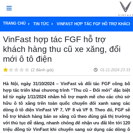
TRANG CHỦ
TIN TỨC
VINFAST HỢP TÁC FGF HỖ TRỢ KHÁCH 
VinFast hợp tác FGF hỗ trợ
khách hàng thu cũ xe xăng, đổi
mới ô tô điện
(
2 đánh giá
)
01-11-2024 23:33
Hà Nội, ngày 31/10/2024 – VinFast và đối tác FGF công bố
hợp tác triển khai chương trình “Thu cũ – Đổi mới” đặc biệt
kể từ ngày 1/11/2024 nhằm hỗ trợ mạnh mẽ cho các chủ sở
hữu ô tô xăng trên toàn quốc chuyển đổi xanh sang các
dòng ô tô điện VinFast VF 7, VF 8 và VF 9. Theo đó, FGF sẽ
hỗ trợ khách hàng bán xe xăng cũ theo đúng giá thị trường
với thủ tục dễ dàng, nhanh chóng để nhận ưu đãi lên tới 120
triệu đồng từ VinFast khi chuyển sang sử dụng các dòng ô