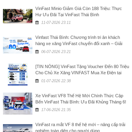
VinFast Minio Giảm Giá Còn 188 Triệu: Thực
Hư Ưu Đãi Tại VinFast Thái Bình
11-07-2026 23:11
Vinfast Thái Bình: Chương trình tri ân khách
hàng xe xăng VinFast chuyển đổi xanh – Giải
đáp những câu hỏi thường gặp
06-07-2026 23:21
[TIN NÓNG] VinFast Tặng Voucher Đến 80 Triệu
Cho Chủ Xe Xăng VINFAST Mua Xe Điện tại
VinFast Thái Bình
01-07-2026 22:38
Xe VinFast VF8 Thế Hệ Mới Chính Thức Cập
Bến VinFast Thái Bình: Ưu Đãi Khủng Tháng 6!
17-06-2026 21:35
VinFast ra mắt VF 8 thế hệ mới – nâng cấp trải
nghiệm toàn diện cho người dùng