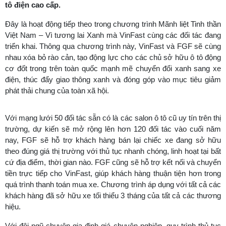
tô điện cao cấp.
Đây là hoạt động tiếp theo trong chương trình Mãnh liệt Tinh thần
Việt Nam – Vì tương lai Xanh mà VinFast cùng các đối tác đang
triển khai. Thông qua chương trình này, VinFast và FGF sẽ cùng
nhau xóa bỏ rào cản, tạo động lực cho các chủ sở hữu ô tô động
cơ đốt trong trên toàn quốc mạnh mẽ chuyển đổi xanh sang xe
điện, thúc đẩy giao thông xanh và đóng góp vào mục tiêu giảm
phát thải chung của toàn xã hội.
Với mạng lưới 50 đối tác sẵn có là các salon ô tô cũ uy tín trên thị
trường, dự kiến sẽ mở rộng lên hơn 120 đối tác vào cuối năm
nay, FGF sẽ hỗ trợ khách hàng bán lại chiếc xe đang sở hữu
theo đúng giá thị trường với thủ tục nhanh chóng, linh hoạt tại bất
cứ địa điểm, thời gian nào. FGF cũng sẽ hỗ trợ kết nối và chuyển
tiền trực tiếp cho VinFast, giúp khách hàng thuận tiện hơn trong
quá trình thanh toán mua xe. Chương trình áp dụng với tất cả các
khách hàng đã sở hữu xe tối thiểu 3 tháng của tất cả các thương
hiệu.
Với đội ngũ chuyên gia định giá chuyên nghiệp, quy trình thủ tục