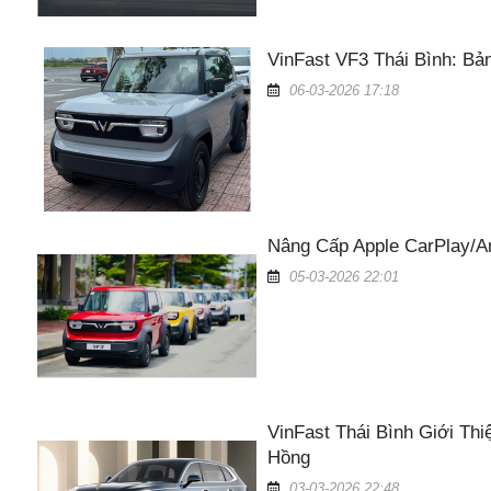
VinFast VF3 Thái Bình: Bả
06-03-2026 17:18
Nâng Cấp Apple CarPlay/An
05-03-2026 22:01
VinFast Thái Bình Giới Th
Hồng
03-03-2026 22:48