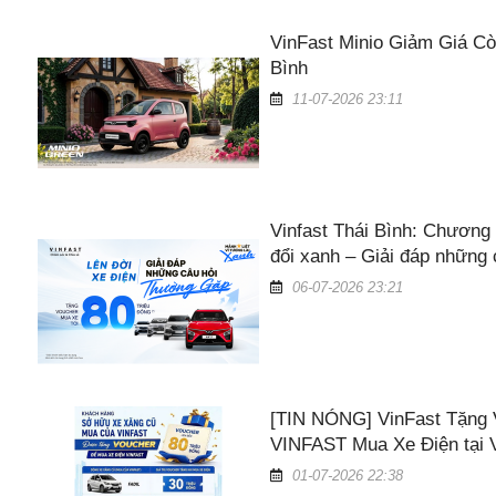
VinFast Minio Giảm Giá Cò
Bình
11-07-2026 23:11
Vinfast Thái Bình: Chương 
đổi xanh – Giải đáp những
06-07-2026 23:21
[TIN NÓNG] VinFast Tặng 
VINFAST Mua Xe Điện tại V
01-07-2026 22:38