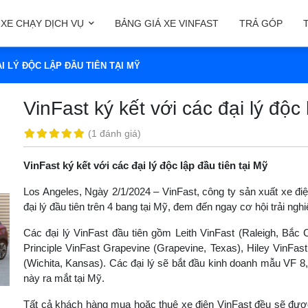
XE CHẠY DỊCH VỤ
BẢNG GIÁ XE VINFAST
TRẢ GÓP
I LÝ ĐỘC LẬP ĐẦU TIÊN TẠI MỸ
VinFast ký kết với các đại lý độc 
(
1 đánh giá
)
VinFast ký kết với các đại lý độc lập đầu tiên tại Mỹ
Los Angeles, Ngày 2/1/2024 – VinFast, công ty sản xuất xe điệ
đại lý đầu tiên trên 4 bang tại Mỹ, đem đến ngay cơ hội trải n
Các đại lý VinFast đầu tiên gồm Leith VinFast (Raleigh, Bắc
Principle VinFast Grapevine (Grapevine, Texas), Hiley VinFast
(Wichita, Kansas). Các đại lý sẽ bắt đầu kinh doanh mẫu VF 8,
này ra mắt tại Mỹ.
Tất cả khách hàng mua hoặc thuê xe điện VinFast đều sẽ đư