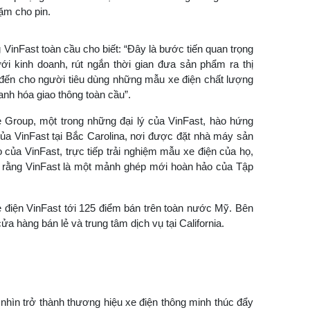
ặm cho pin.
inFast toàn cầu cho biết: “Đây là bước tiến quan trọng
i kinh doanh, rút ngắn thời gian đưa sản phẩm ra thị
 đến cho người tiêu dùng những mẫu xe điện chất lượng
xanh hóa giao thông toàn cầu”.
e Group, một trong những đại lý của VinFast, hào hứng
n của VinFast tại Bắc Carolina, nơi được đặt nhà máy sản
o của VinFast, trực tiếp trải nghiệm mẫu xe điện của họ,
tin rằng VinFast là một mảnh ghép mới hoàn hảo của Tập
 điện VinFast tới 125 điểm bán trên toàn nước Mỹ. Bên
a hàng bán lẻ và trung tâm dịch vụ tại California.
nhìn trở thành thương hiệu xe điện thông minh thúc đẩy