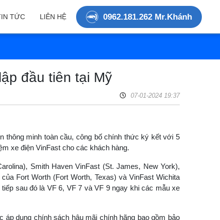
0962.181.262 Mr.Khánh
TIN TỨC
LIÊN HỆ
lập đầu tiên tại Mỹ
07-01-2024 19:37
n thông minh toàn cầu, công bố chính thức ký kết với 5
ghiệm xe điện VinFast cho các khách hàng.
 Carolina), Smith Haven VinFast (St. James, New York),
 của Fort Worth (Fort Worth, Texas) và VinFast Wichita
 tiếp sau đó là VF 6, VF 7 và VF 9 ngay khi các mẫu xe
ợc áp dụng chính sách hậu mãi chính hãng bao gồm bảo