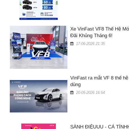
Xe VinFast VF8 Thế Hệ Mớ
Đãi Khủng Tháng 6!
17-06-2026 21:35
VinFast ra mắt VF 8 thế hệ
dùng
20-05-2026 16:54
SÀNH ĐIỆUUU - CÁ TÍNHH