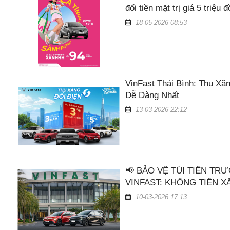
đổi tiền mặt trị giá 5 triệu 
18-05-2026 08:53
VinFast Thái Bình: Thu Xă
Dễ Dàng Nhất
13-03-2026 22:12
📢 BẢO VỆ TÚI TIỀN TR
VINFAST: KHÔNG TIỀN XĂ
10-03-2026 17:13