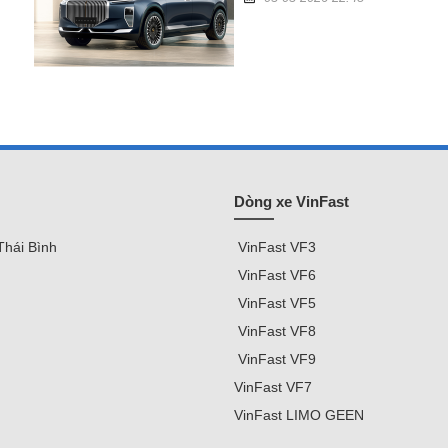
Dòng xe VinFast
Thái Bình
VinFast
VF3
VinFast VF
6
VinFast VF5
VinFast VF8
VinFast VF9
VinFast
VF7
VinFast
LIMO GEEN