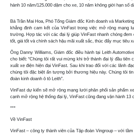
hành 10 năm/125.000 dặm cho xe, 10 năm không giới hạn số d
Bà Trần Mai Hoa, Phó Tổng Giám đốc Kinh doanh và Marketing V
khẳng định cam kết của VinFast trong việc mở rộng mạng lướ
trường. Hợp tác với các đại lý giúp VinFast nhanh chóng đem
tốt, giá tốt và chính sách hậu mãi xuất sắc, thúc đẩy mục tiêu 
Ông Danny Williams, Giám đốc điều hành tại Leith Automotiv
cho biết: “Chúng tôi rất vui mừng khi trở thành đại lý đầu tiê
xuất xe điện hiện đại VinFast. Sau khi trao đổi với các lãnh đạ
chúng tôi đặc biệt ấn tượng bởi thương hiệu này. Chúng tôi 
đoàn kinh doanh ô tô Leith”.
VinFast dự kiến sẽ mở rộng mạng lưới phân phối sản phẩm xe
cạnh mở rộng hệ thống đại lý, VinFast cũng đang vận hành 13 cử
***
Về VinFast
VinFast – công ty thành viên của Tập đoàn Vingroup – với tầm 