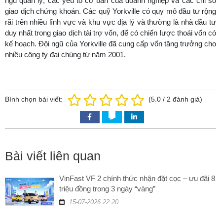
ngũ quản lý, các yếu tố cơ bản của doanh nghiệp và các chỉ số
giao dịch chứng khoán. Các quỹ Yorkville có quy mô đầu tư rộng
rãi trên nhiều lĩnh vực và khu vực địa lý và thường là nhà đầu tư
duy nhất trong giao dịch tài trợ vốn, để có chiến lược thoái vốn có
kế hoạch. Đội ngũ của Yorkville đã cung cấp vốn tăng trưởng cho
nhiều công ty đại chúng từ năm 2001.
Bình chọn bài viết:
(
5.0
/
2
đánh giá)
Bài viết liên quan
VinFast VF 2 chính thức nhận đặt cọc – ưu đãi 8
triệu đồng trong 3 ngày “vàng”
15-07-2026 22:20