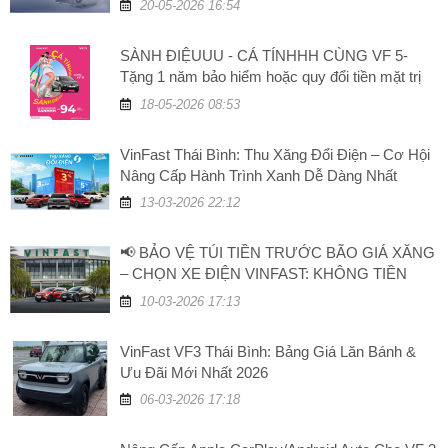
20-05-2026 16:54
SÀNH ĐIỆUUU - CÁ TÍNHHH CÙNG VF 5-
Tặng 1 năm bảo hiểm hoặc quy đổi tiền mặt trị
giá 5 triệu đồng
18-05-2026 08:53
VinFast Thái Bình: Thu Xăng Đổi Điện – Cơ Hội
Nâng Cấp Hành Trình Xanh Dễ Dàng Nhất
13-03-2026 22:12
📢 BẢO VỆ TÚI TIỀN TRƯỚC BÃO GIÁ XĂNG
– CHỌN XE ĐIỆN VINFAST: KHÔNG TIỀN
XĂNG, TĂNG GIÁ TRỊ!
10-03-2026 17:13
VinFast VF3 Thái Bình: Bảng Giá Lăn Bánh &
Ưu Đãi Mới Nhất 2026
06-03-2026 17:18