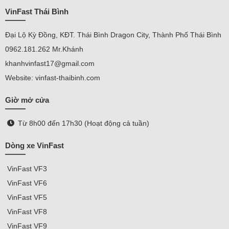
VinFast Thái Bình
Đại Lộ Kỳ Đồng, KĐT. Thái Bình Dragon City, Thành Phố Thái Bình
0962.181.262 Mr.Khánh
khanhvinfast17@gmail.com
Website: vinfast-thaibinh.com
Giờ mở cửa
Từ 8h00 đến 17h30 (Hoạt động cả tuần)
Dòng xe VinFast
VinFast
VF3
VinFast VF
6
VinFast VF5
VinFast VF8
VinFast VF9