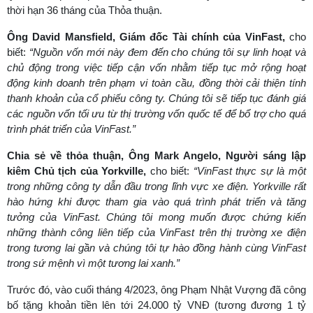
thời hạn 36 tháng của Thỏa thuận.
Ông David Mansfield, Giám đốc Tài chính của VinFast,
cho
biết:
“Nguồn vốn mới này đem đến cho chúng tôi sự linh hoạt và
chủ động trong việc tiếp cận vốn nhằm tiếp tục mở rộng hoạt
động kinh doanh trên phạm vi toàn cầu, đồng thời cải thiện tính
thanh khoản của cổ phiếu công ty. Chúng tôi sẽ tiếp tục đánh giá
các nguồn vốn tối ưu từ thị trường vốn quốc tế để bổ trợ cho quá
trình phát triển của VinFast.”
Chia sẻ về thỏa thuận, Ông Mark Angelo, Người sáng lập
kiêm Chủ tịch của Yorkville,
cho biết:
“VinFast thực sự là một
trong những công ty dẫn đầu trong lĩnh vực xe điện. Yorkville rất
hào hứng khi được tham gia vào quá trình phát triển và tăng
tưởng của VinFast. Chúng tôi mong muốn được chứng kiến
những thành công liên tiếp của VinFast trên thị trường xe điện
trong tương lai gần và chúng tôi tự hào đồng hành cùng VinFast
trong sứ mệnh vì một tương lai xanh.”
Trước đó, vào cuối tháng 4/2023, ông Phạm Nhật Vượng đã công
bố tặng khoản tiền lên tới 24.000 tỷ VNĐ (tương đương 1 tỷ