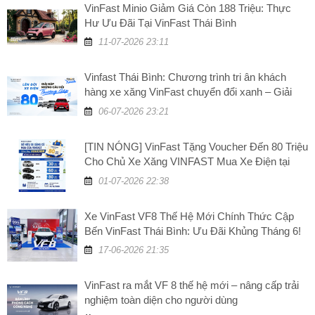
VinFast Minio Giảm Giá Còn 188 Triệu: Thực
Hư Ưu Đãi Tại VinFast Thái Bình
11-07-2026 23:11
Vinfast Thái Bình: Chương trình tri ân khách
hàng xe xăng VinFast chuyển đổi xanh – Giải
đáp những câu hỏi thường gặp
06-07-2026 23:21
[TIN NÓNG] VinFast Tặng Voucher Đến 80 Triệu
Cho Chủ Xe Xăng VINFAST Mua Xe Điện tại
VinFast Thái Bình
01-07-2026 22:38
Xe VinFast VF8 Thế Hệ Mới Chính Thức Cập
Bến VinFast Thái Bình: Ưu Đãi Khủng Tháng 6!
17-06-2026 21:35
VinFast ra mắt VF 8 thế hệ mới – nâng cấp trải
nghiệm toàn diện cho người dùng