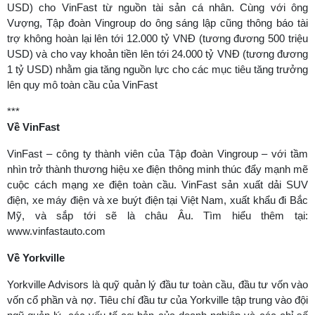
USD) cho VinFast từ nguồn tài sản cá nhân. Cùng với ông
Vượng, Tập đoàn Vingroup do ông sáng lập cũng thông báo tài
trợ không hoàn lại lên tới 12.000 tỷ VNĐ (tương đương 500 triệu
USD) và cho vay khoản tiền lên tới 24.000 tỷ VNĐ (tương đương
1 tỷ USD) nhằm gia tăng nguồn lực cho các mục tiêu tăng trưởng
lên quy mô toàn cầu của VinFast
***
Về VinFast
VinFast – công ty thành viên của Tập đoàn Vingroup – với tầm
nhìn trở thành thương hiệu xe điện thông minh thúc đẩy mạnh mẽ
cuộc cách mạng xe điện toàn cầu. VinFast sản xuất dải SUV
điện, xe máy điện và xe buýt điện tại Việt Nam, xuất khẩu đi Bắc
Mỹ, và sắp tới sẽ là châu Âu. Tìm hiểu thêm tại:
www.vinfastauto.com
Về Yorkville
Yorkville Advisors là quỹ quản lý đầu tư toàn cầu, đầu tư vốn vào
vốn cổ phần và nợ. Tiêu chí đầu tư của Yorkville tập trung vào đội