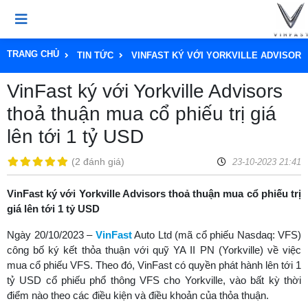
TRANG CHỦ
TIN TỨC
VINFAST KÝ VỚI YORKVILLE ADVISORS 
VinFast ký với Yorkville Advisors
thoả thuận mua cổ phiếu trị giá
lên tới 1 tỷ USD
(
2 đánh giá
)
23-10-2023 21:41
VinFast ký với Yorkville Advisors thoả thuận mua cổ phiếu trị
giá lên tới 1 tỷ USD
Ngày 20/10/2023 –
VinFast
Auto Ltd (mã cổ phiếu Nasdaq: VFS)
công bố ký kết thỏa thuận với quỹ YA II PN (Yorkville) về việc
mua cổ phiếu VFS. Theo đó, VinFast có quyền phát hành lên tới 1
tỷ USD cổ phiếu phổ thông VFS cho Yorkville, vào bất kỳ thời
điểm nào theo các điều kiện và điều khoản của thỏa thuận.