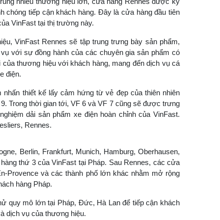
tập trung nhiều thương hiệu lớn, cửa hàng Rennes được kỳ
h chóng tiếp cận khách hàng. Đây là cửa hàng đầu tiên
a VinFast tại thị trường này.
hiệu, VinFast Rennes sẽ tập trung trưng bày sản phẩm,
h vụ với sự đồng hành của các chuyên gia sản phẩm có
ối của thương hiệu với khách hàng, mang đến dịch vụ cá
e điện.
 nhấn thiết kế lấy cảm hứng từ vẻ đẹp của thiên nhiên
. Trong thời gian tới, VF 6 và VF 7 cũng sẽ được trưng
ải nghiệm dải sản phẩm xe điện hoàn chỉnh của VinFast.
esliers, Rennes.
logne, Berlin, Frankfurt, Munich, Hamburg, Oberhausen,
hàng thứ 3 của VinFast tại Pháp. Sau Rennes, các cửa
Aix-En-Provence và các thành phố lớn khác nhằm mở rộng
khách hàng Pháp.
i thử quy mô lớn tại Pháp, Đức, Hà Lan để tiếp cận khách
à dịch vụ của thương hiệu.