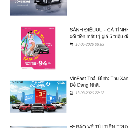
SÀNH ĐIỆUUU - CÁ TÍNHH
đổi tiền mặt trị giá 5 triệu 
18-05-2026 08:53
VinFast Thái Bình: Thu Xă
Dễ Dàng Nhất
13-03-2026 22:12
📢 BẢO VỆ TÚI TIỀN TR