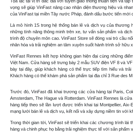
Tọa lạc tại vị trí đắc địa với tuyến giao thông thuận tiện và 
vọng sẽ giúp VinFast nâng cao nhận diện thương hiệu và nhan
của VinFast tại miền Tây nước Pháp, đánh dấu bước tiến mới củ
Là mô hình 1S trong hệ thống bán lẻ và dịch vụ của thương 
những tính năng thông minh trên xe, tư vấn sản phẩm và dịc
trình độ chuyên môn cao. VinFast Store sẽ đóng vai trò cầu n
nhân hóa và trải nghiệm an tâm xuyên suốt hành trình sở hữu x
VinFast Rennes kết hợp không gian hiện đại cùng những điểm
Việt Nam. Cửa hàng sẽ trưng bày 2 mẫu SUV điện VF 8 và VF 9
bày tại đây, giúp khách hàng có thể trực tiếp tìm hiểu và tr
Khách hàng có thể khám phá sản phẩm tại địa chỉ 3 Rue des M
Trước đó, VinFast đã khai trương các cửa hàng tại Paris, Co
Amsterdam, The Hague và Rotterdam. VinFast Rennes là cửa 
hàng tiếp theo sẽ lần lượt được triển khai tại Montpellier, 
mạng lưới bán lẻ và dịch vụ, kết nối và xây dựng niềm tin với 
Trong thời gian tới, VinFast sẽ triển khai các chương trình lá
hàng và chinh phục họ bằng trải nghiệm thực tế với sản phẩm v