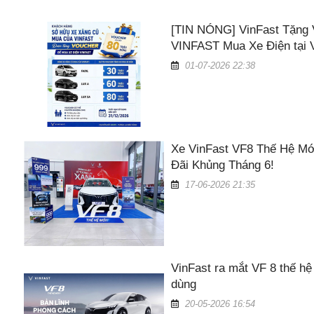
[TIN NÓNG] VinFast Tặng 
VINFAST Mua Xe Điện tại V
01-07-2026 22:38
Xe VinFast VF8 Thế Hệ Mớ
Đãi Khủng Tháng 6!
17-06-2026 21:35
VinFast ra mắt VF 8 thế hệ
dùng
20-05-2026 16:54