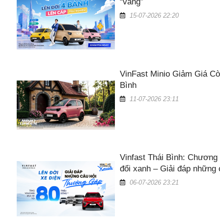
“vàng”
15-07-2026 22:20
VinFast Minio Giảm Giá Cò
Bình
11-07-2026 23:11
Vinfast Thái Bình: Chương 
đổi xanh – Giải đáp những
06-07-2026 23:21