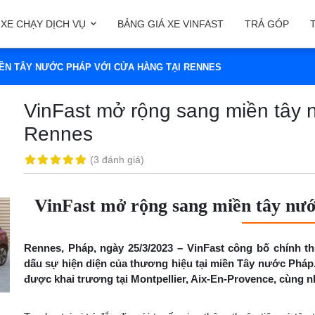
XE CHẠY DỊCH VỤ
BẢNG GIÁ XE VINFAST
TRẢ GÓP
ỀN TÂY NƯỚC PHÁP VỚI CỬA HÀNG TẠI RENNES
VinFast mở rộng sang miền tây 
Rennes
(
3 đánh giá
)
VinFast mở rộng sang miền tây nướ
Rennes, Pháp, ngày 25/3/2023 – VinFast công bố chính t
dấu sự hiện diện của thương hiệu tại miền Tây nước Pháp.
được khai trương tại Montpellier, Aix-En-Provence, cùng nh