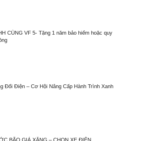
H CÙNG VF 5- Tặng 1 năm bảo hiểm hoặc quy
đồng
ng Đổi Điện – Cơ Hội Nâng Cấp Hành Trình Xanh
ƯỚC BÃO GIÁ XĂNG – CHỌN XE ĐIỆN