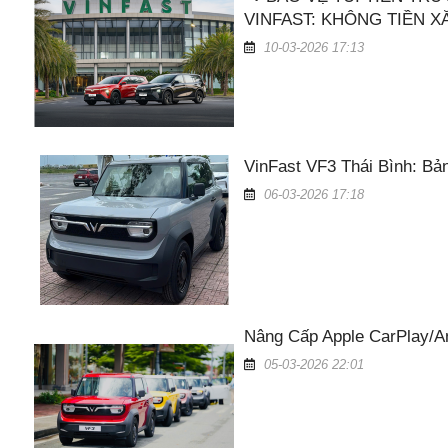
VINFAST: KHÔNG TIỀN XĂ
10-03-2026 17:13
VinFast VF3 Thái Bình: Bả
06-03-2026 17:18
Nâng Cấp Apple CarPlay/An
05-03-2026 22:01