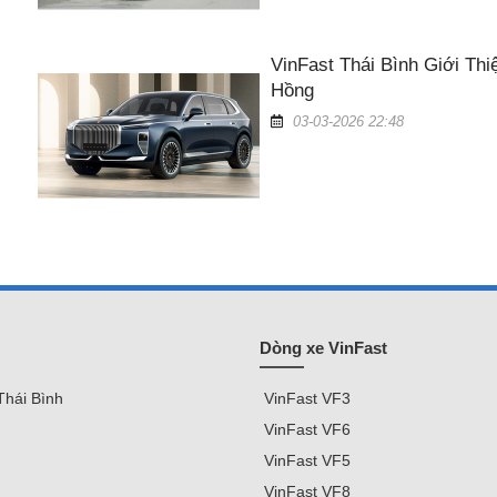
VinFast Thái Bình Giới Th
Hồng
03-03-2026 22:48
Dòng xe VinFast
Thái Bình
VinFast
VF3
VinFast VF
6
VinFast VF5
VinFast VF8