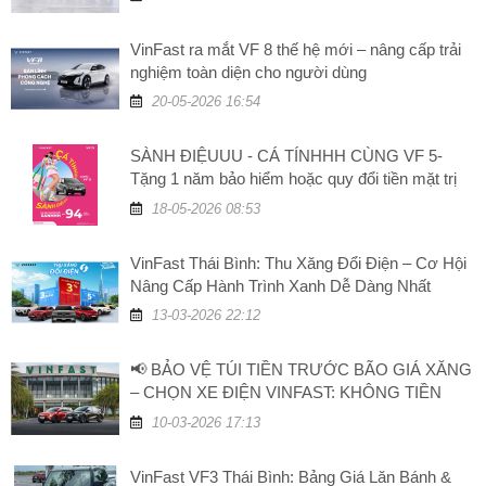
VinFast ra mắt VF 8 thế hệ mới – nâng cấp trải
nghiệm toàn diện cho người dùng
20-05-2026 16:54
SÀNH ĐIỆUUU - CÁ TÍNHHH CÙNG VF 5-
Tặng 1 năm bảo hiểm hoặc quy đổi tiền mặt trị
giá 5 triệu đồng
18-05-2026 08:53
VinFast Thái Bình: Thu Xăng Đổi Điện – Cơ Hội
Nâng Cấp Hành Trình Xanh Dễ Dàng Nhất
13-03-2026 22:12
📢 BẢO VỆ TÚI TIỀN TRƯỚC BÃO GIÁ XĂNG
– CHỌN XE ĐIỆN VINFAST: KHÔNG TIỀN
XĂNG, TĂNG GIÁ TRỊ!
10-03-2026 17:13
VinFast VF3 Thái Bình: Bảng Giá Lăn Bánh &