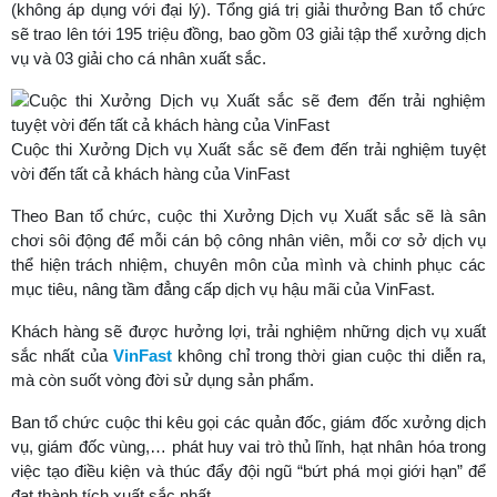
(không áp dụng với đại lý). Tổng giá trị giải thưởng Ban tổ chức
sẽ trao lên tới 195 triệu đồng, bao gồm 03 giải tập thể xưởng dịch
vụ và 03 giải cho cá nhân xuất sắc.
Cuộc thi Xưởng Dịch vụ Xuất sắc sẽ đem đến trải nghiệm tuyệt
vời đến tất cả khách hàng của VinFast
Theo Ban tổ chức, cuộc thi Xưởng Dịch vụ Xuất sắc sẽ là sân
chơi sôi động để mỗi cán bộ công nhân viên, mỗi cơ sở dịch vụ
thể hiện trách nhiệm, chuyên môn của mình và chinh phục các
mục tiêu, nâng tầm đẳng cấp dịch vụ hậu mãi của VinFast.
Khách hàng sẽ được hưởng lợi, trải nghiệm những dịch vụ xuất
sắc nhất của
VinFast
không chỉ trong thời gian cuộc thi diễn ra,
mà còn suốt vòng đời sử dụng sản phẩm.
Ban tổ chức cuộc thi kêu gọi các quản đốc, giám đốc xưởng dịch
vụ, giám đốc vùng,… phát huy vai trò thủ lĩnh, hạt nhân hóa trong
việc tạo điều kiện và thúc đẩy đội ngũ “bứt phá mọi giới hạn” để
đạt thành tích xuất sắc nhất.