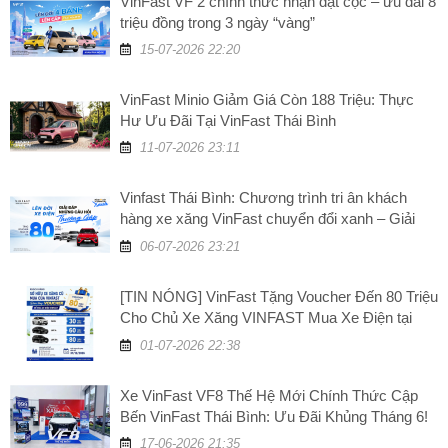
VinFast VF 2 chính thức nhận đặt cọc – ưu đãi 8
triệu đồng trong 3 ngày “vàng”
15-07-2026 22:20
VinFast Minio Giảm Giá Còn 188 Triệu: Thực
Hư Ưu Đãi Tại VinFast Thái Bình
11-07-2026 23:11
Vinfast Thái Bình: Chương trình tri ân khách
hàng xe xăng VinFast chuyển đổi xanh – Giải
đáp những câu hỏi thường gặp
06-07-2026 23:21
[TIN NÓNG] VinFast Tặng Voucher Đến 80 Triệu
Cho Chủ Xe Xăng VINFAST Mua Xe Điện tại
VinFast Thái Bình
01-07-2026 22:38
Xe VinFast VF8 Thế Hệ Mới Chính Thức Cập
Bến VinFast Thái Bình: Ưu Đãi Khủng Tháng 6!
17-06-2026 21:35