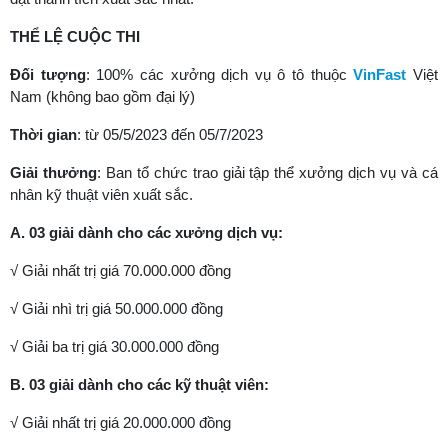
THỂ LỆ CUỘC THI
Đối tượng
: 100% các xưởng dịch vụ ô tô thuộc
VinFast
Việt
Nam (không bao gồm đại lý)
Thời gian
: từ 05/5/2023 đến 05/7/2023
Giải thưởng
: Ban tổ chức trao giải tập thể xưởng dịch vụ và cá
nhân kỹ thuật viên xuất sắc.
A. 03 giải dành cho các xưởng dịch vụ:
√ Giải nhất trị giá 70.000.000 đồng
√ Giải nhì trị giá 50.000.000 đồng
√ Giải ba trị giá 30.000.000 đồng
B. 03 giải dành cho các kỹ thuật viên:
√ Giải nhất trị giá 20.000.000 đồng