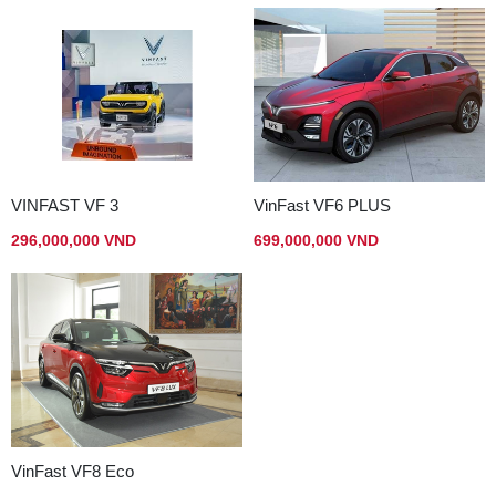
VINFAST VF 3
VinFast VF6 PLUS
296,000,000 VND
699,000,000 VND
VinFast VF8 Eco