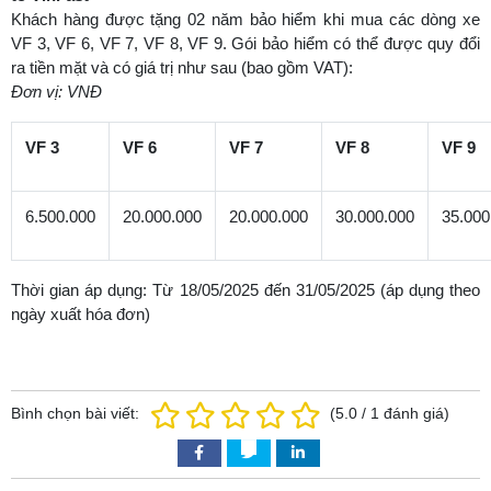
Khách hàng được tặng 02 năm bảo hiểm khi mua các dòng xe
VF 3, VF 6, VF 7, VF 8, VF 9. Gói bảo hiểm có thể được quy đổi
ra tiền mặt và có giá trị như sau (bao gồm VAT):
Đơn vị: VNĐ
VF 3
VF 6
VF 7
VF 8
VF 9
6.500.000
20.000.000
20.000.000
30.000.000
35.000
Thời gian áp dụng: Từ 18/05/2025 đến 31/05/2025 (áp dụng theo
ngày xuất hóa đơn)
Bình chọn bài viết:
(
5.0
/
1
đánh giá)