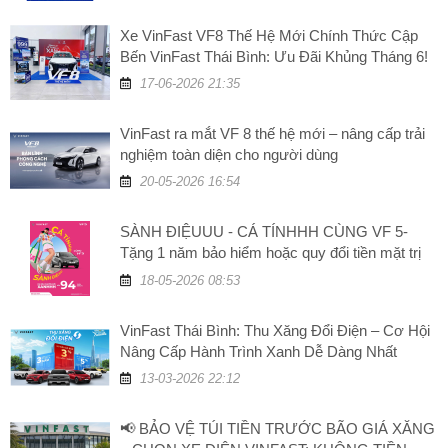
Xe VinFast VF8 Thế Hệ Mới Chính Thức Cập
Bến VinFast Thái Bình: Ưu Đãi Khủng Tháng 6!
17-06-2026 21:35
VinFast ra mắt VF 8 thế hệ mới – nâng cấp trải
nghiệm toàn diện cho người dùng
20-05-2026 16:54
SÀNH ĐIỆUUU - CÁ TÍNHHH CÙNG VF 5-
Tặng 1 năm bảo hiểm hoặc quy đổi tiền mặt trị
giá 5 triệu đồng
18-05-2026 08:53
VinFast Thái Bình: Thu Xăng Đổi Điện – Cơ Hội
Nâng Cấp Hành Trình Xanh Dễ Dàng Nhất
13-03-2026 22:12
📢 BẢO VỆ TÚI TIỀN TRƯỚC BÃO GIÁ XĂNG