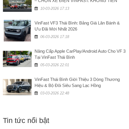
– CHỌN XE ĐIỆN VINFAST: KHÔNG TIỀN
XĂNG, TĂNG GIÁ TRỊ!
10-03-2026 17:13
VinFast VF3 Thái Bình: Bảng Giá Lăn Bánh &
Ưu Đãi Mới Nhất 2026
06-03-2026 17:18
Nâng Cấp Apple CarPlay/Android Auto Cho VF 3
Tại VinFast Thái Bình
05-03-2026 22:01
VinFast Thái Bình Giới Thiệu 3 Dòng Thương
Hiệu & Bộ Đôi Siêu Sang Lạc Hồng
03-03-2026 22:48
Tin tức nổi bật