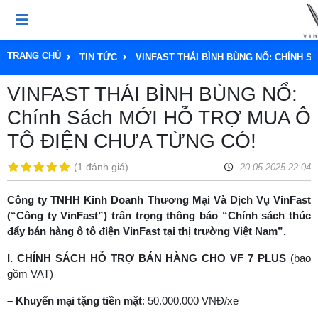
TRANG CHỦ
TIN TỨC
VINFAST THÁI BÌNH BÙNG NỔ: CHÍNH 
VINFAST THÁI BÌNH BÙNG NỔ:
Chính Sách MỚI HỖ TRỢ MUA Ô
TÔ ĐIỆN CHƯA TỪNG CÓ!
(
1 đánh giá
)
20-05-2025 22:04
Công ty TNHH Kinh Doanh Thương Mại Và Dịch Vụ VinFast
(“Công ty VinFast”) trân trọng thông báo “Chính sách thúc
đẩy bán hàng ô tô điện VinFast tại thị trường Việt Nam”.
I.
CH
ÍNH SÁCH HỖ TRỢ BÁN HÀNG CHO VF 7 PLUS
(bao
gồm VAT)
– Khuyến
mại
tặng
tiền
mặt
: 50.000.000 VNĐ/xe