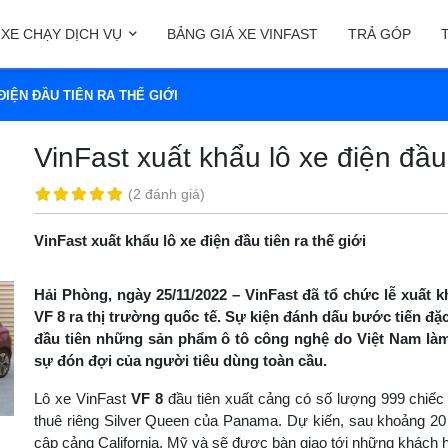
XE CHẠY DỊCH VỤ
BẢNG GIÁ XE VINFAST
TRẢ GÓP
ĐIỆN ĐẦU TIÊN RA THẾ GIỚI
VinFast xuất khẩu lô xe điện đầu 
(
2 đánh giá
)
VinFast xuất khẩu lô xe điện đầu tiên ra thế giới
Hải Phòng, ngày 25/11/2022 – VinFast đã tổ chức lễ xuất k
VF 8
ra thị trường quốc tế. Sự kiện đánh dấu bước tiến đặc
đầu tiên những sản phẩm ô tô công nghệ do Việt Nam làm c
sự đón đợi của người tiêu dùng toàn cầu.
Lô xe VinFast
VF 8
đầu tiên xuất cảng có số lượng 999 chiế
thuê riêng Silver Queen của Panama. Dự kiến, sau khoảng 20
cập cảng California, Mỹ và sẽ được bàn giao tới những khách h