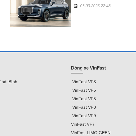
03-03-2026 22:48
Dòng xe VinFast
Thái Bình
VinFast
VF3
VinFast VF
6
VinFast VF5
VinFast VF8
VinFast VF9
VinFast
VF7
VinFast
LIMO GEEN