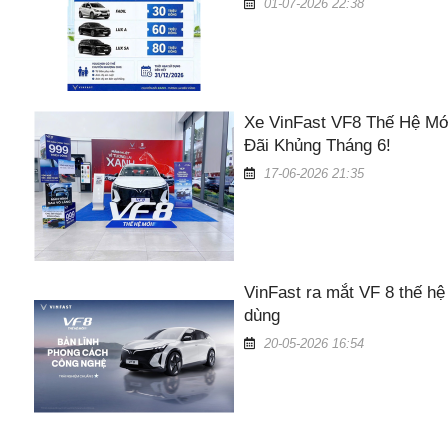
01-07-2026 22:38
Xe VinFast VF8 Thế Hệ Mớ
Đãi Khủng Tháng 6!
17-06-2026 21:35
VinFast ra mắt VF 8 thế hệ
dùng
20-05-2026 16:54