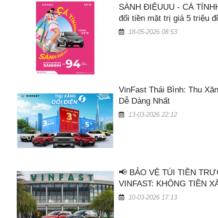
SÀNH ĐIỆUUU - CÁ TÍNHH
đổi tiền mặt trị giá 5 triệu 
18-05-2026 08:53
VinFast Thái Bình: Thu Xă
Dễ Dàng Nhất
13-03-2026 22:12
📢 BẢO VỆ TÚI TIỀN TR
VINFAST: KHÔNG TIỀN XĂ
10-03-2026 17:13