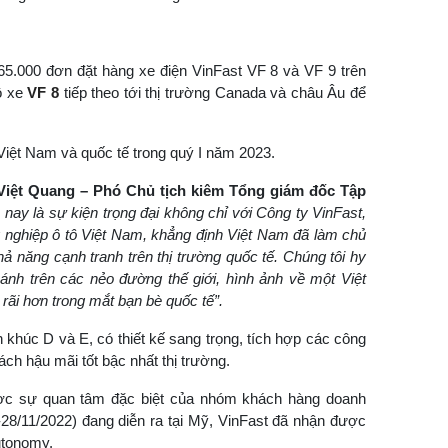
ố 65.000 đơn đặt hàng xe điện VinFast VF 8 và VF 9 trên
ô xe
VF 8
tiếp theo tới thị trường Canada và châu Âu để
 Việt Nam và quốc tế trong quý I năm 2023.
iệt Quang – Phó Chủ tịch kiêm Tổng giám đốc Tập
nay là sự kiện trọng đại không chỉ với Công ty VinFast,
 nghiệp ô tô Việt Nam, khẳng định Việt Nam đã làm chủ
 năng cạnh tranh trên thị trường quốc tế. Chúng tôi hy
ánh trên các nẻo đường thế giới, hình ảnh về một Việt
ãi hơn trong mắt bạn bè quốc tế”.
khúc D và E, có thiết kế sang trọng, tích hợp các công
ch hậu mãi tốt bậc nhất thị trường.
ợc sự quan tâm đặc biệt của nhóm khách hàng doanh
-28/11/2022) đang diễn ra tại Mỹ, VinFast đã nhận được
utonomy.