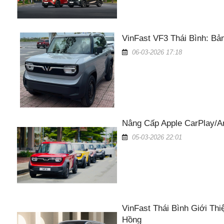
VinFast VF3 Thái Bình: Bả
06-03-2026 17:18
Nâng Cấp Apple CarPlay/An
05-03-2026 22:01
VinFast Thái Bình Giới Th
Hồng