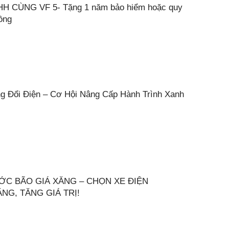
H CÙNG VF 5- Tặng 1 năm bảo hiểm hoặc quy
đồng
ng Đổi Điện – Cơ Hội Nâng Cấp Hành Trình Xanh
ƯỚC BÃO GIÁ XĂNG – CHỌN XE ĐIỆN
NG, TĂNG GIÁ TRỊ!