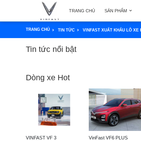
TRANG CHỦ
SẢN PHẨM
TRANG CHỦ
TIN TỨC
VINFAST XUẤT KHẨU LÔ XE 
Tin tức nổi bật
Dòng xe Hot
VINFAST VF 3
VinFast VF6 PLUS