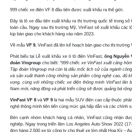
999 chiếc xe điện VF 8 đầu tiên được xuất khẩu ra thế giới.
Đây là lô xe đầu tiên xuất khẩu ra thị trường quốc tế trong s
toàn cầu. Ngay sau thị trường Mỹ, VinFast sẽ xuất khẩu các l
kịp bàn giao cho khách hàng vào năm 2023.
Về mẫu
VF 9
, VinFast đã lên kế hoạch bàn giao cho thị trường
Phát biểu tại Lễ xuất khẩu xe ô tô điện VinFast,
ông Nguyễn V
đoàn Vingroup
cho biết:
“999 chiếc xe VinFast xuất cảng hôm 
Tập đoàn Vingroup mà còn là dấu mốc lịch sử của ngành công
và sản xuất thành công những sản phẩm công nghệ cao, đủ khả
vọng, cùng với những chiếc xe điện thông minh VinFast lăn b
Nam mới, năng động và phát triển cũng sẽ được quảng bá rộng r
VinFast VF 8
và
VF 9
là hai mẫu SUV điện cao cấp thuộc phân 
nghệ thông minh tiên tiến cùng mức giá hấp dẫn và các chính sá
Bên cạnh nhóm khách hàng cá nhân, VinFast cũng nhận đư
nghiệp. Ngay trong triển lãm Los Angeles Auto Show 2022 (17
đơn hàng 2.500 xe từ công ty cho thuê xe lớn nhất Hoa Kỳ – A