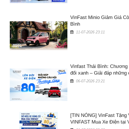
VinFast Minio Giảm Giá Cò
Bình
11-07-2026 23:11
Vinfast Thái Bình: Chương 
đổi xanh – Giải đáp những
06-07-2026 23:21
[TIN NÓNG] VinFast Tặng 
VINFAST Mua Xe Điện tại V