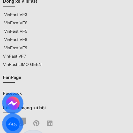
Dòng xe VinFast
VinFast
VF3
VinFast VF
6
VinFast VF5
VinFast VF8
VinFast VF9
VinFast
VF7
VinFast
LIMO GEEN
FanPage
Facebook
Liên kết mạng xã hội
Zalo