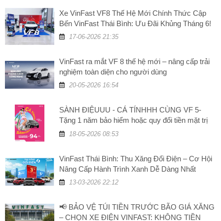
Xe VinFast VF8 Thế Hệ Mới Chính Thức Cập
Bến VinFast Thái Bình: Ưu Đãi Khủng Tháng 6!
17-06-2026 21:35
VinFast ra mắt VF 8 thế hệ mới – nâng cấp trải
nghiệm toàn diện cho người dùng
20-05-2026 16:54
SÀNH ĐIỆUUU - CÁ TÍNHHH CÙNG VF 5-
Tặng 1 năm bảo hiểm hoặc quy đổi tiền mặt trị
giá 5 triệu đồng
18-05-2026 08:53
VinFast Thái Bình: Thu Xăng Đổi Điện – Cơ Hội
Nâng Cấp Hành Trình Xanh Dễ Dàng Nhất
13-03-2026 22:12
📢 BẢO VỆ TÚI TIỀN TRƯỚC BÃO GIÁ XĂNG
– CHỌN XE ĐIỆN VINFAST: KHÔNG TIỀN