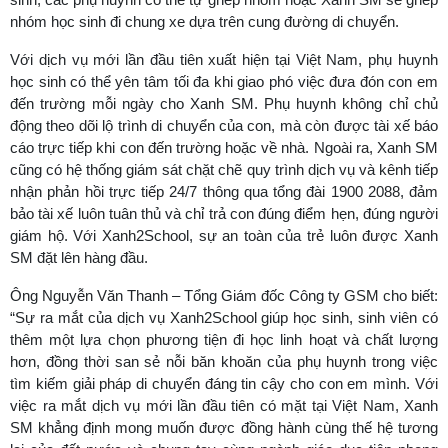
nhóm học sinh đi chung xe dựa trên cung đường di chuyển.
Với dịch vụ mới lần đầu tiên xuất hiện tại Việt Nam, phụ huynh
học sinh có thể yên tâm tối đa khi giao phó việc đưa đón con em
đến trường mỗi ngày cho Xanh SM. Phụ huynh không chỉ chủ
động theo dõi lộ trình di chuyển của con, mà còn được tài xế báo
cáo trực tiếp khi con đến trường hoặc về nhà. Ngoài ra, Xanh SM
cũng có hệ thống giám sát chặt chẽ quy trình dịch vụ và kênh tiếp
nhận phản hồi trực tiếp 24/7 thông qua tổng đài 1900 2088, đảm
bảo tài xế luôn tuân thủ và chỉ trả con đúng điểm hẹn, đúng người
giám hộ. Với Xanh2School, sự an toàn của trẻ luôn được Xanh
SM đặt lên hàng đầu.
Ông Nguyễn Văn Thanh – Tổng Giám đốc Công ty GSM cho biết:
“Sự ra mắt của dịch vụ Xanh2School giúp học sinh, sinh viên có
thêm một lựa chọn phương tiện đi học linh hoạt và chất lượng
hơn, đồng thời san sẻ nỗi băn khoăn của phụ huynh trong việc
tìm kiếm giải pháp di chuyển đáng tin cậy cho con em mình. Với
việc ra mắt dịch vụ mới lần đầu tiên có mặt tại Việt Nam, Xanh
SM khẳng định mong muốn được đồng hành cùng thế hệ tương