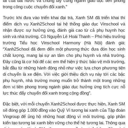
lai của đất nước và chung tay cùng ngành giáo dục tiên phong
trong công cuộc chuyển đổi xanh.”
Trước khi đưa vào triển khai đại trà, Xanh SM đã triển khai thí
điểm dịch vụ Xanh2School tại hệ thống giáo dục Vinschool và
nhận được sự hưởng ứng, đánh giá cao từ cả phụ huynh học
sinh và nhà trường. Cô Nguyễn Lê Hoài Thanh – Phó hiệu trưởng
trường Tiểu học Vinschool Harmony (Hà Nội) đánh giá:
“Xanh2School đã đem đến một phương thức đưa đón học sinh
chất lượng, mang lại sự an tâm cho phụ huynh và nhà trường.
Đây cũng là cơ hội để các em thể hiện ý thức bảo vệ môi trường,
bắt đầu từ những hành động nhỏ như việc lựa chọn phương tiện
di chuyển là xe điện. Với việc giới thiệu dịch vụ này tới các bậc
phụ huynh, nhà trường mong muốn trở thành một trong những
đơn vị tiên phong trong ngành giáo dục hưởng ứng tích cực nỗ
lực thúc đẩy chuyển đổi xanh trong cộng đồng”.
Đặc biệt, với mỗi chuyến Xanh2School được thực hiện, Xanh SM
sẽ đóng góp 1.000 đồng vào Quỹ Vì tương lai xanh của Tập đoàn
Vingroup để ủng hộ những hoạt động vì môi trường, góp phần
kiến tạo tương lai xanh bền vững cho thế hệ tương lai. Thông qua