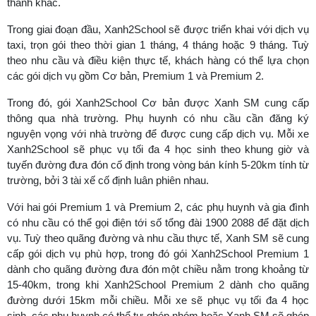
thành khác.
Trong giai đoạn đầu, Xanh2School sẽ được triển khai với dịch vụ
taxi, trọn gói theo thời gian 1 tháng, 4 tháng hoặc 9 tháng. Tuỳ
theo nhu cầu và điều kiện thực tế, khách hàng có thể lựa chọn
các gói dịch vụ gồm Cơ bản, Premium 1 và Premium 2.
Trong đó, gói Xanh2School Cơ bản được Xanh SM cung cấp
thông qua nhà trường. Phụ huynh có nhu cầu cần đăng ký
nguyện vọng với nhà trường để được cung cấp dịch vụ. Mỗi xe
Xanh2School sẽ phục vụ tối đa 4 học sinh theo khung giờ và
tuyến đường đưa đón cố định trong vòng bán kính 5-20km tính từ
trường, bởi 3 tài xế cố định luân phiên nhau.
Với hai gói Premium 1 và Premium 2, các phụ huynh và gia đình
có nhu cầu có thể gọi điện tới số tổng đài 1900 2088 để đặt dịch
vụ. Tuỳ theo quãng đường và nhu cầu thực tế, Xanh SM sẽ cung
cấp gói dịch vụ phù hợp, trong đó gói Xanh2School Premium 1
dành cho quãng đường đưa đón một chiều nằm trong khoảng từ
15-40km, trong khi Xanh2School Premium 2 dành cho quãng
đường dưới 15km mỗi chiều. Mỗi xe sẽ phục vụ tối đa 4 học
sinh, các phụ huynh có thể tự ghép nhóm hoặc Xanh SM sẽ ghép