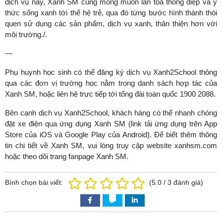
dịch vụ này, Xanh SM cũng mong muốn lan toả thông điệp và ý
thức sống xanh tới thế hệ trẻ, qua đó từng bước hình thành thói
quen sử dụng các sản phẩm, dịch vụ xanh, thân thiện hơn với
môi trường./.
—
Phụ huynh học sinh có thể đăng ký dịch vụ Xanh2School thông
qua các đơn vị trường học nằm trong danh sách hợp tác của
Xanh SM, hoặc liên hệ trực tiếp tới tổng đài toàn quốc 1900 2088.
Bên cạnh dịch vụ Xanh2School, khách hàng có thể nhanh chóng
đặt xe điện qua ứng dụng Xanh SM (link tải ứng dụng trên App
Store của iOS và Google Play của Android). Để biết thêm thông
tin chi tiết về Xanh SM, vui lòng truy cập website xanhsm.com
hoặc theo dõi trang fanpage Xanh SM.
Bình chọn bài viết:
(
5.0
/
3
đánh giá)