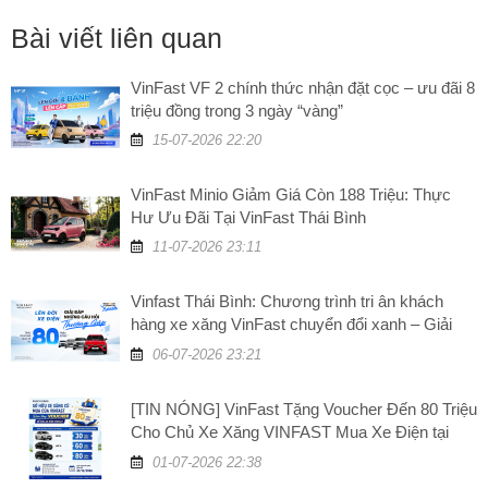
Bài viết liên quan
VinFast VF 2 chính thức nhận đặt cọc – ưu đãi 8
triệu đồng trong 3 ngày “vàng”
15-07-2026 22:20
VinFast Minio Giảm Giá Còn 188 Triệu: Thực
Hư Ưu Đãi Tại VinFast Thái Bình
11-07-2026 23:11
Vinfast Thái Bình: Chương trình tri ân khách
hàng xe xăng VinFast chuyển đổi xanh – Giải
đáp những câu hỏi thường gặp
06-07-2026 23:21
[TIN NÓNG] VinFast Tặng Voucher Đến 80 Triệu
Cho Chủ Xe Xăng VINFAST Mua Xe Điện tại
VinFast Thái Bình
01-07-2026 22:38